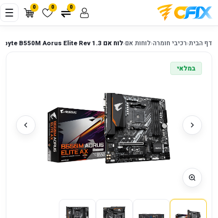
0
0
0
דף הבית
‹
רכיבי חומרה
‹
לוחות אם
‹
לוח אם Gigabyte B550M Aorus Elite Rev 1.3
במלאי