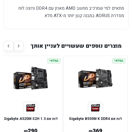
מתאים למי שמרכיב מחשב AMD מאוזן עם DDR4 ורוצה לוח
מסדרת AORUS במבנה קטן יותר מ-ATX מלא.
מוצרים נוספים שעשויים לעניין אותך
במלאי
במלאי
לוח אם Gigabyte B550M K DDR4
לוח אם Gigabyte A520M S2H 1.3
290
369
₪
₪