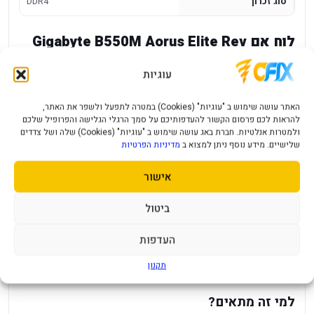
סוג זכרון
DDR4
לוח אם Gigabyte B550M Aorus Elite Rev
1.3
עוגיות
Gigabyte B550M AORUS ELITE rev 1.3 הוא לוח אם Micro-
ATX לפלטפורמת AMD AM4, עם ערכת שבבים B550 ותמיכה
האתר עושה שימוש ב "עוגיות" (Cookies) במטרה לתפעל ולשפר את האתר,
להראות לכם פרסום הקשור להעדפותיכם על סמך הרגלי הגלישה והפרופיל שלכם
בזיכרון DDR4. הוא מתאים לשדרוג מחשב Ryzen או לבנייה
ולמטרות אנלטיות. חברת באג עושה שימוש ב "עוגיות" (Cookies) שלה ושל צדדים
חדשה סביב DDR4, עם חיבור M.2 PCIe 4.0 ורשת Gigabit.
שלישיים. מידע נוסף ניתן למצוא ב
מדיניות הפרטיות
יתרונות מרכזיים
אישור
ערכת שבבים AMD B550 ותושבת AM4.
ביטול
תצורת Micro-ATX למארזים קומפקטיים.
העדפות
ארבעה חריצי DDR4 עד 128GB.
תקנון
חיבור M.2 PCIe 4.0 וארבעה חיבורי SATA.
למי זה מתאים?