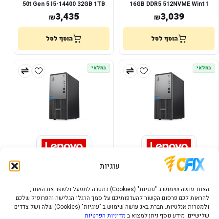
50t Gen 5 I5-14400 32GB 1TB
16GB DDR5 512NVME Win11
NVME 3Y
Home 3YOS
3,435
3,039
₪
₪
הוסף לסל
הוסף לסל
במלאי
במלאי
נייח LENOVO ThinkCenter neo
נייח LENOVO ThinkCenter neo
עוגיות
50t Gen 5 I3-14100 8GB
50t Gen 5 I5-14400 8GB
256NVME DOS
512NVME DOS
2,114
2,510
₪
₪
האתר עושה שימוש ב "עוגיות" (Cookies) במטרה לתפעל ולשפר את האתר,
להראות לכם פרסום הקשור להעדפותיכם על סמך הרגלי הגלישה והפרופיל שלכם
הוסף לסל
הוסף לסל
ולמטרות אנלטיות. חברת באג עושה שימוש ב "עוגיות" (Cookies) שלה ושל צדדים
שלישיים. מידע נוסף ניתן למצוא ב
מדיניות הפרטיות