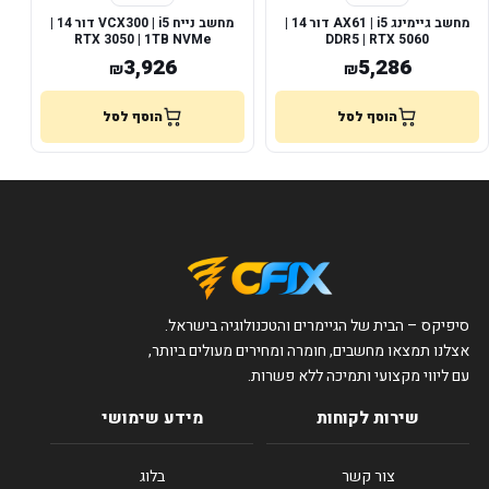
מחשב גיימינג AX61 | i5 דור 14 |
מחשב נייח VCX300 | i5 דור 14 |
RTX 3050 | 1TB NVMe
DDR5 | RTX 5060
3,926
5,286
₪
₪
הוסף לסל
הוסף לסל
סיפיקס – הבית של הגיימרים והטכנולוגיה בישראל.
אצלנו תמצאו מחשבים, חומרה ומחירים מעולים ביותר,
עם ליווי מקצועי ותמיכה ללא פשרות.
שירות לקוחות
מידע שימושי
צור קשר
בלוג