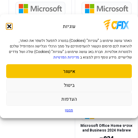
OFFICE Home & Business 2024
OFFICE 2024 HOME &
ESD
BUSINESSS BOX
עוגיות
924
990
₪
₪
האתר עושה שימוש ב "עוגיות" (Cookies) במטרה לתפעל ולשפר את האתר,
להראות לכם פרסום הקשור להעדפותיכם על סמך הרגלי הגלישה והפרופיל שלכם
הוסף לסל
הוסף לסל
ולמטרות אנלטיות. חברת באג עושה שימוש ב "עוגיות" (Cookies) שלה ושל צדדים
שלישיים. מידע נוסף ניתן למצוא ב
מדיניות הפרטיות
במלאי
אישור
ביטול
העדפות
תקנון
אופיס Microsoft Office Home
and Business 2024 Hebrew
Middle East