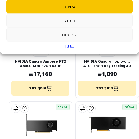
במלאי
במלאי
אישור
ביטול
העדפות
תקנון
כרטיס מסך NVIDIA Quadro
NVIDIA Quadro Ampere RTX
A5000 ADA 32GB 4XDP
A1000 8GB Ray Tracing 4 X
mini-DP
17,168
1,890
₪
₪
הוסף לסל
הוסף לסל
במלאי
במלאי