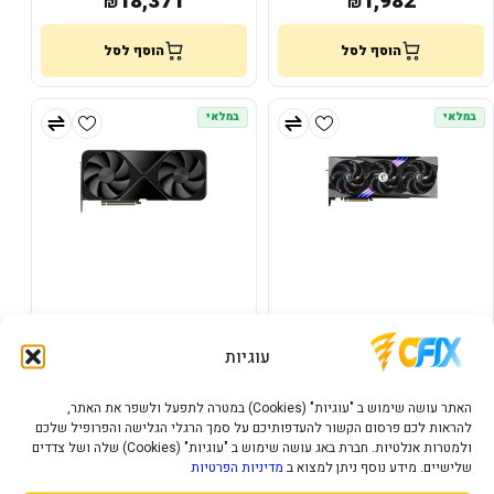
18,371
1,982
₪
₪
הוסף לסל
הוסף לסל
במלאי
במלאי
MSI GeForce RTX 5090 32G
כרטיס מסך מקצועי NVIDIA RTX
PRO 6000 Blackwell 96GB
GAMING TRIO OC
עוגיות
GDDR7
52,825
16,877
₪
₪
האתר עושה שימוש ב "עוגיות" (Cookies) במטרה לתפעל ולשפר את האתר,
להראות לכם פרסום הקשור להעדפותיכם על סמך הרגלי הגלישה והפרופיל שלכם
הוסף לסל
הוסף לסל
ולמטרות אנלטיות. חברת באג עושה שימוש ב "עוגיות" (Cookies) שלה ושל צדדים
שלישיים. מידע נוסף ניתן למצוא ב
מדיניות הפרטיות