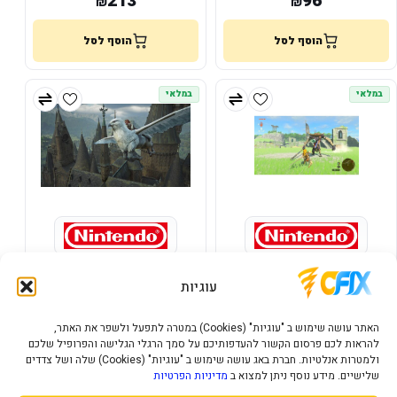
213
96
₪
₪
הוסף לסל
הוסף לסל
במלאי
במלאי
NINTENDO SWITCH 2
NINTENDO SWITCH 2 THE
HOGWARTS LEGACY
LEGEND OF ZELDA: TEARS OF
עוגיות
THE KINGDOM
169
202
₪
₪
האתר עושה שימוש ב "עוגיות" (Cookies) במטרה לתפעל ולשפר את האתר,
להראות לכם פרסום הקשור להעדפותיכם על סמך הרגלי הגלישה והפרופיל שלכם
הוסף לסל
הוסף לסל
ולמטרות אנלטיות. חברת באג עושה שימוש ב "עוגיות" (Cookies) שלה ושל צדדים
שלישיים. מידע נוסף ניתן למצוא ב
מדיניות הפרטיות