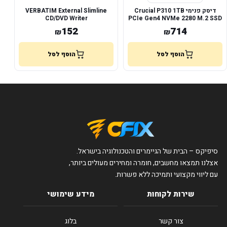
דיסק פנימי Crucial P310 1TB
VERBATIM External Slimline
CD/DVD Writer
PCIe Gen4 NVMe 2280 M.2 SSD
Heatsinc
152
714
₪
₪
הוסף לסל
הוסף לסל
סיפיקס – הבית של הגיימרים והטכנולוגיה בישראל.
אצלנו תמצאו מחשבים, חומרה ומחירים מעולים ביותר,
עם ליווי מקצועי ותמיכה ללא פשרות.
שירות לקוחות
מידע שימושי
צור קשר
בלוג