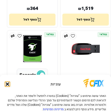
364
1,519
₪
₪
הוסף לסל
הוסף לסל
במלאי
במלאי
64GB Cruzer Blade SanDisk
דיסק פנימי Seagate Exos M
עוגיות
Enterprise 32TB 7200rpm
512MB Sata III
6,741
34
₪
₪
האתר עושה שימוש ב "עוגיות" (Cookies) במטרה לתפעל ולשפר את האתר,
להראות לכם פרסום הקשור להעדפותיכם על סמך הרגלי הגלישה והפרופיל שלכם
הוסף לסל
הוסף לסל
ולמטרות אנלטיות. חברת באג עושה שימוש ב "עוגיות" (Cookies) שלה ושל צדדים
שלישיים. מידע נוסף ניתן למצוא ב
מדיניות הפרטיות