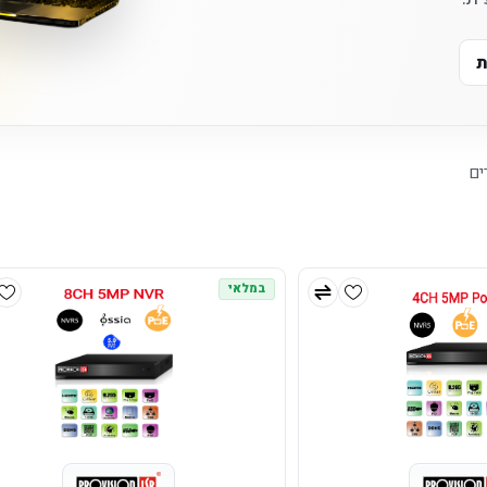
ת
ים
במלאי