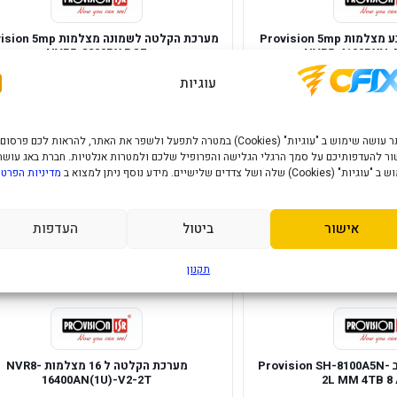
מערכת הקלטה לארבע מצלמות Provision 5mp
מערכת הקלטה לשמונה מצלמות p
NVR5-8200PX POE
NVR5-4100PXN-
2,181
1,7
₪
₪
עוגיות
הוסף לסל
הוסף לסל
האתר עושה שימוש ב "עוגיות" (Cookies) במטרה לתפעל ולשפר את האתר, להראות לכם פרסום
ר להעדפותיכם על סמך הרגלי הגלישה והפרופיל שלכם ולמטרות אנלטיות. חברת באג עושה
במלאי
" (Cookies) שלה ושל צדדים שלישיים. מידע נוסף ניתן למצוא ב
מדיניות הפרטי
אישור
ביטול
העדפות
תקנון
מכשיר הקלטה משולב Provision SH-8100A5N-
מערכת הקלטה ל 16 מצלמות NVR8-
16400AN(1U)-V2-2T
2L MM 4TB 8 