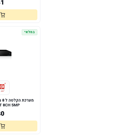
41
במלאי
T 8CH 5MP
80