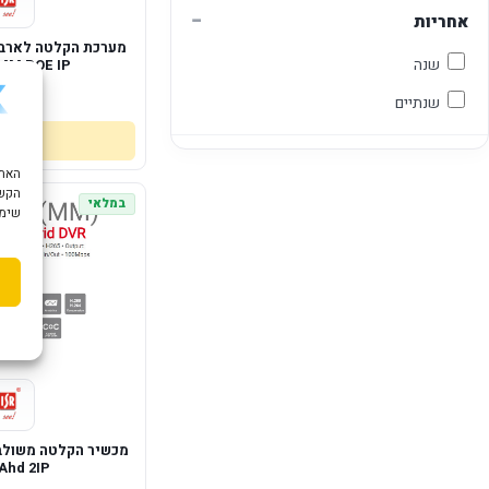
−
אחריות
שנה
MM POE IP
85
שנתיים
הקשו
במלאי
שימוש ב "עוגיות
Ahd 2IP