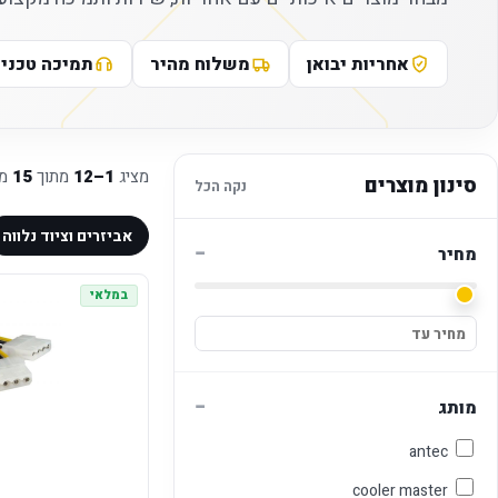
אחריות יבואן
משלוח מהיר
תמיכה טכני
מציג
1–12
מתוך
15
מו
סינון מוצרים
נקה הכל
אביזרים וציוד נלווה
−
מחיר
במלאי
−
מותג
antec
cooler master