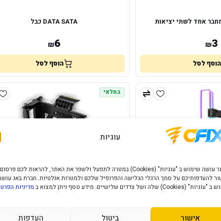
DATA SATA כבל
6
3
₪
₪
הוסף לסל
הוסף לסל
במלאי
עוגיות
האתר עושה שימוש ב "עוגיות" (Cookies) במטרה לתפעל ולשפר את האתר, להראות לכם פרסום
ר להעדפותיכם על סמך הרגלי הגלישה והפרופיל שלכם ולמטרות אנלטיות. חברת באג עושה
" (Cookies) שלה ושל צדדים שלישיים. מידע נוסף ניתן למצוא ב
מדיניות הפרטי
Cooler Master ARGB GPU Support Bracket –
Antec Shift – 
לכרטיס מסך
PCIe 4.0
אישור
ביטול
העדפות