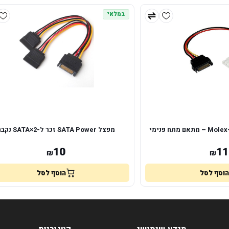
במלאי
מפצל SATA Power זכר ל-2×SATA נקבה
10
11
₪
₪
הוסף לסל
הוסף לסל