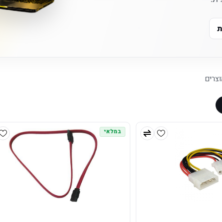
ת
צרים
במלאי