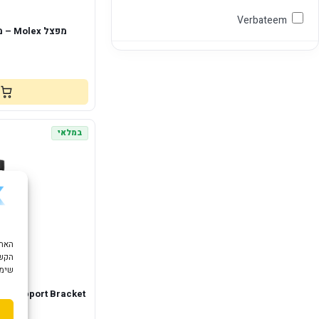
Verbateem
מפצל Molex – מחבר אחד לשתי יציאות
במלאי
הקשו
שימוש ב "עוגיות
תומך 