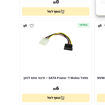
0
₪
הוסף לסל
במלאי
מפצל Molex ל-SATA Power – חיבור מתח לכונן
6
₪
הוסף לסל