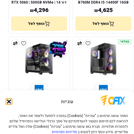
B760M DDR4 I5-14400F 16GB
דור 14 | RTX 5060 | 500GB NVMe
1TB NVME RTX5060
4,296
4,625
₪
₪
הוסף לסל
הוסף לסל
במלאי
מחשב גיימינג CX300 | Core Ultra
מחשב גיימינג CX300 ARGB |
עוגיות
Core Ultra 5 | DDR5 | RTX 5060
5 | DDR5 | RTX 3050
5,221
4,428
₪
₪
האתר עושה שימוש ב "עוגיות" (Cookies) במטרה לתפעל ולשפר את האתר,
להראות לכם פרסום הקשור להעדפותיכם על סמך הרגלי הגלישה והפרופיל שלכם
הוסף לסל
הוסף לסל
ולמטרות אנלטיות. חברת באג עושה שימוש ב "עוגיות" (Cookies) שלה ושל צדדים
שלישיים. מידע נוסף ניתן למצוא ב
מדיניות הפרטיות