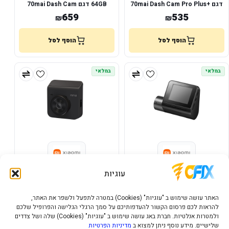
דגם 70mai Dash Cam Pro Plus+
64GB דגם 70mai Dash Cam
M500
A500S
659
535
₪
₪
הוסף לסל
הוסף לסל
במלאי
במלאי
מצלמת רכב חכמה 70mai A200
מצלמת רכב חכמה 70mai דגם -
עוגיות
דגם 70mai Dash Cam A200
70mai Dash Cam A400
419
379
₪
₪
האתר עושה שימוש ב "עוגיות" (Cookies) במטרה לתפעל ולשפר את האתר,
להראות לכם פרסום הקשור להעדפותיכם על סמך הרגלי הגלישה והפרופיל שלכם
הוסף לסל
הוסף לסל
ולמטרות אנלטיות. חברת באג עושה שימוש ב "עוגיות" (Cookies) שלה ושל צדדים
שלישיים. מידע נוסף ניתן למצוא ב
מדיניות הפרטיות