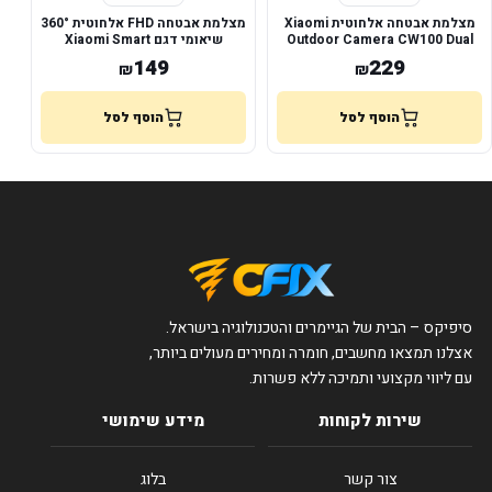
מצלמת אבטחה אלחוטית Xiaomi
מצלמת אבטחה FHD אלחוטית 360°
Outdoor Camera CW100 Dual
שיאומי דגם Xiaomi Smart
Camera C201
EU
149
229
₪
₪
הוסף לסל
הוסף לסל
סיפיקס – הבית של הגיימרים והטכנולוגיה בישראל.
אצלנו תמצאו מחשבים, חומרה ומחירים מעולים ביותר,
עם ליווי מקצועי ותמיכה ללא פשרות.
שירות לקוחות
מידע שימושי
צור קשר
בלוג