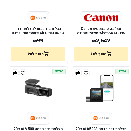
מצלמה קומפקטית Canon
כבל חיבור קבוע למצלמת דרך
PowerShot SX740 HS שחורה
70mai Hardware Kit UP03 USB‑C
99
2,542
₪
₪
הוסף לסל
הוסף לסל
במלאי
במלאי
מצלמת רכב חכמה 70mai A500S
מצלמת רכב חכמה 70mai M500