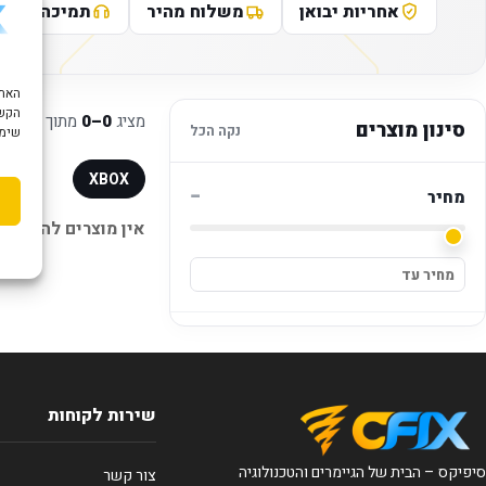
אחריות יבואן
משלוח מהיר
תמיכה טכני
הקשו
מציג
0–0
מתוך
0
מוצר
סינון מוצרים
נקה הכל
שימוש ב "עוגיות
XBOX
−
מחיר
אין מוצרים להצגה.
שירות לקוחות
סיפיקס – הבית של הגיימרים והטכנולוגיה
צור קשר