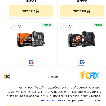
501
449
₪
₪
הוסף לסל
הוסף לסל
במלאי
במלאי
לוח אם GIGABYTE A520M DS3H
לוח אם Gigabyte B840M D2H 1.2
X3D DDR5 AM5 Micro-Atx
V2 1.0 AM4 AMD MICRO-ATX
עוגיות
396
303
₪
₪
האתר עושה שימוש ב "עוגיות" (Cookies) במטרה לתפעל ולשפר את האתר,
להראות לכם פרסום הקשור להעדפותיכם על סמך הרגלי הגלישה והפרופיל שלכם
הוסף לסל
הוסף לסל
ולמטרות אנלטיות. חברת באג עושה שימוש ב "עוגיות" (Cookies) שלה ושל צדדים
שלישיים. מידע נוסף ניתן למצוא ב
מדיניות הפרטיות