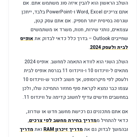
השלב הראשון הוא להבין איזה סוג משתמש אתם. אם
אתם צריכים Word, Excel ו-PowerPoint בלבד, ייתכן
שגרסה בסיסית יותר תספיק. אם אתם עסק קטן,
עצמאים, נותני שירות, חנות, משרד או משתמשים
שחייבים Outlook – בדרך כלל כדאי לבדוק את
אופיס
לבית ולעסק 2024
.
השלב השני הוא לוודא התאמה למחשב. אופיס 2024
מתאים ל-ווינדוס 10 ו-ווינדוס 11 בגרסת אופיס לבית
ולעסק לפי מיקרוסופט, אך חשוב לזכור ש-ווינדוס 10
עצמו כבר נמצא לקראת סוף מחזור התמיכה שלו, ולכן
במחשבים חדשים עדיף לחשוב קדימה על ווינדוס 11.
אם אתם מתכננים גם רכישת מחשב חדש או שדרוג,
כדאי להתחיל מ
מדריך בחירת מחשב לפי צרכים
,
ובהמשך לבדוק גם את
מדריך זיכרון RAM
ואת
מדריך