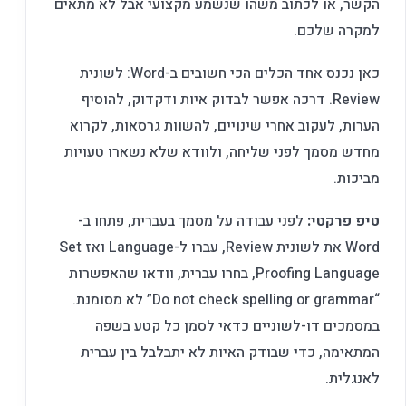
הקשר, או לכתוב משהו שנשמע מקצועי אבל לא מתאים
למקרה שלכם.
כאן נכנס אחד הכלים הכי חשובים ב-Word: לשונית
Review. דרכה אפשר לבדוק איות ודקדוק, להוסיף
הערות, לעקוב אחרי שינויים, להשוות גרסאות, לקרוא
מחדש מסמך לפני שליחה, ולוודא שלא נשארו טעויות
מביכות.
טיפ פרקטי:
לפני עבודה על מסמך בעברית, פתחו ב-
Word את לשונית Review, עברו ל-Language ואז Set
Proofing Language, בחרו עברית, וודאו שהאפשרות
“Do not check spelling or grammar” לא מסומנת.
במסמכים דו-לשוניים כדאי לסמן כל קטע בשפה
המתאימה, כדי שבודק האיות לא יתבלבל בין עברית
לאנגלית.