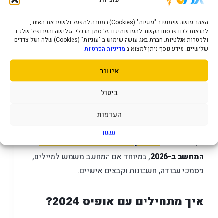
בהמלצות שפורסמו לציבור הודגש לא להוריד קבצים
האתר עושה שימוש ב "עוגיות" (Cookies) במטרה לתפעל ולשפר את האתר,
ממיילים חשודים, לבדוק את כתובת השולח ולא רק את
להראות לכם פרסום הקשור להעדפותיכם על סמך הרגלי הגלישה והפרופיל שלכם
השם המוצג, ולהיזהר מדרישות דחופות או מאיימות.
ולמטרות אנלטיות. חברת באג עושה שימוש ב "עוגיות" (Cookies) שלה ושל צדדים
שלישיים. מידע נוסף ניתן למצוא ב
מדיניות הפרטיות
לכן ההמלצה של Cfix ברורה:
לא מתקינים אופיס פרוץ,
אישור
לא לוחצים על קבצים חשודים, לא מפעילים מאקרו בלי
להבין, לא מבטלים הגנות רק כי “הקובץ לא נפתח”,
ביטול
ודואגים לעדכוני ווינדוס ו-אופיס.
העדפות
להרחבה בנושא הגנה יומיומית על המחשב, מומלץ
תקנון
לקרוא גם את
המדריך של Cfix לשמירה והגנה על
המחשב ב-2026
, במיוחד אם המחשב משמש למיילים,
מסמכי עבודה, חשבונות וקבצים אישיים.
איך מתחילים עם אופיס 2024?