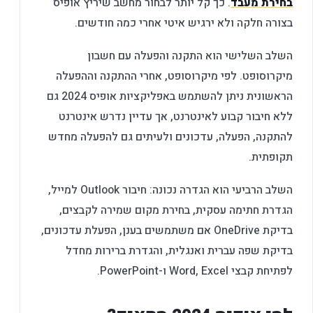
בחירת מעבד
. כך קל יותר לבחור מחשב שיריץ אופיס
בצורה חלקה ולא ירגיש איטי אחרי כמה חודשים.
השלב השלישי הוא התקנה והפעלה עם חשבון
מיקרוסופט. לפי מיקרוסופט, אחרי ההתקנה וההפעלה
הראשונית ניתן להשתמש באפליקציות אופיס 2024 גם
ללא חיבור קבוע לאינטרנט, אך עדיין נדרש אינטרנט
להתקנה, הפעלה, עדכונים ולעיתים גם להפעלה מחדש
תקופתית.
השלב הרביעי הוא הגדרה נכונה: חיבור Outlook למייל,
הגדרת חתימה עסקית, בחירת מקום שמירה לקבצים,
בדיקת OneDrive אם משתמשים בענן, הפעלת עדכונים,
בדיקת שפה עברית ואנגלית, והגדרת ברירות מחדל
לפתיחת קבצי Word, Excel ו-PowerPoint.