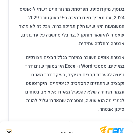
בנוסף, מיקרוסופט מפרסמת מחזור חיים רשמי ל-אופיס
2024, עם תאריך סיום תמיכה ב-9 באוקטובר 2029.
המשמעות היא שיש חלון תמיכה ברור, אבל זה לא מוצר
שאמור להישאר מותקן לנצח בלי מחשבה על עדכונים,
אבטחה והחלפה עתידית.
אבטחת אופיס חשובה במיוחד בגלל קבצים מצורפים
במיילים. מסמכי Word ו-Excel היו במשך שנים דרך
נפוצה להעברת קבצים מזיקים, בעיקר דרך מאקרו
וקבצים שמתחזים למסמכים לגיטימיים. מיקרוסופט
עצמה מזהירה שלא להפעיל מאקרו אלא אם בטוחים
לגמרי מה הוא עושה, ומסבירה שמאקרו עלול להוות
סיכון אבטחה.
גם בישראל, מערך הסייבר הלאומי חוזר ומזהיר מפני
הודעות התחזות, קישורים וקבצים מצורפים חשודים.
עוגיות