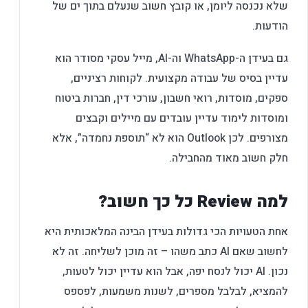
שלא נכנסה ליומן, או קובץ חשוב שנעלם בתוך ים של
הודעות.
גם בעידן ה-WhatsApp וה-AI, מייל עסקי מסודר הוא
עדיין בסיס של עבודה מקצועית. לקוחות רציניים,
ספקים, מוסדות, רואי חשבון, עורכי דין, חברות ביטוח
ומוסדות לימוד עדיין עובדים עם מיילים וקבצים
מצורפים. לכן Outlook הוא לא “תוספת נחמדה”, אלא
חלק חשוב מאוד מהחבילה.
למה Review כל כך חשוב?
אחת הטעויות הכי גדולות בעידן הבינה המלאכותית היא
לחשוב שאם AI כתב משהו – זה מוכן לשליחה. זה לא
נכון. AI יכול לנסח יפה, אבל הוא עדיין יכול לטעות,
להמציא, לבלבל מספרים, לשנות משמעות, לפספס