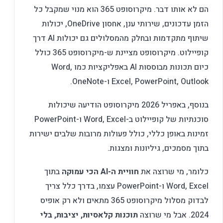
הם לא אותו דבר. מיקרוסופט 365 הוא מנוי שמקבל כל
הזמן עדכונים, שירותי ענן, אחסון OneDrive, יכולות
שיתוף מתקדמות ובחלק מהמסלולים גם יכולות AI דרך
קופיילוט. מיקרוסופט מציינת ש-מיקרוסופט 365 כולל
כיום תכונות מבוססות AI באפליקציות כמו Word,
Excel, PowerPoint, Outlook ו-OneNote.
בנוסף, באפריל 2026 מיקרוסופט הודיעה שיכולות
סוכנתיות של קופיילוט ב-Word, Excel ו-PowerPoint
זמינות באופן כללי, כולל פעולות מרובות שלבים ישירות
בתוך מסמכים, גיליונות ומצגות.
כלומר, מי שרוצה את
חוויית ה-AI הכי עמוקה
בתוך
Word, Excel ו-PowerPoint עצמו, בדרך כלל צריך
לבדוק מסלול מיקרוסופט 365 מתאים ולא רק אופיס
2024. אבל מי שרוצה
תוכנות קלאסיות, יציבות, בלי