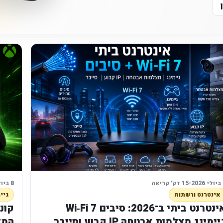
20
•
15 דק׳ קריאה
8 ביולי 2026
אינטרנט ורשתות
גיימ
אינטרנט ביתי ב־2026: סיבים Wi‑Fi 7
יימינג מצלמות אבטחה IP קבוע וסייבר
המד