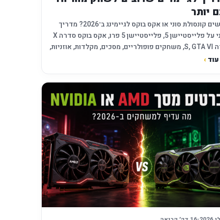
ם יותר
מחפשים קונסולת סוני או אקס בוקס לגיימינג ב־2026? מדריך
עדכני על פלייסטיישן 5, פלייסטיישן 5 פרו, אקס בוקס סדרה X
וסדרה S, GTA VI, משחקים פופולריים, מסכים, מקלדות, אוזניות,
ביצועים ותיקון תקלות ב־CFIX.
עוד
›
•
16 דק׳ קריאה