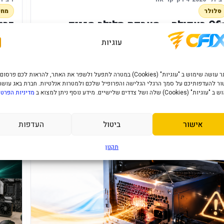
סלולר
מחש
Cfix בעפולה – מעבדת סלולר מגנים
טענים וחריטה בלייזר במקום אחד
למשח
עוגיות
Cfix בעפולה מרכזת תיקוני סלולר, מגנים, מטענים, כבלי טעינה,
ביזרי סלולר וחריטה בלייזר על מגנים במקום אחד.
ומחיר
האתר עושה שימוש ב "עוגיות" (Cookies) במטרה לתפעל ולשפר את האתר, להראות לכם פרסום
ר להעדפותיכם על סמך הרגלי הגלישה והפרופיל שלכם ולמטרות אנלטיות. חברת באג עושה
רא עוד
›
קרא 
" (Cookies) שלה ושל צדדים שלישיים. מידע נוסף ניתן למצוא ב
מדיניות הפרטי
אישור
ביטול
העדפות
תקנון