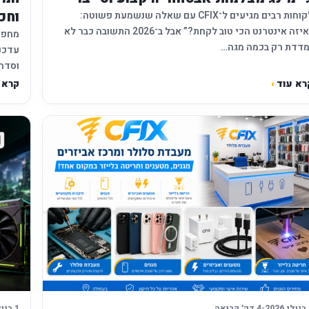
וחכ
לקוחות רבים מגיעים ל־CFIX עם שאלה שנשמעת פשוטה:
“איזה אינטרנט הכי טוב לקחת?” אבל ב־2026 התשובה כבר לא
מדדת רק בכמה מגה…
שיפור 
רא עוד
›
קרא 
20
•
4 דק׳ קריאה
1 ביולי 2026