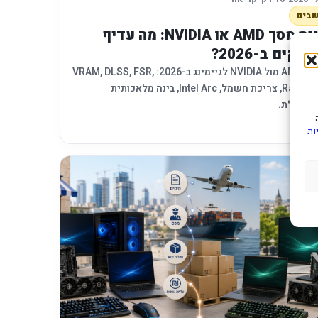
בים
כרטיס מסך AMD או NVIDIA: מה עדיף
קים ב-2026?
השוואת AMD מול NVIDIA לגיימינג ב-2026: VRAM, DLSS, FSR,
Ray Tracing, צריכת חשמל, Intel Arc, בינה מלאכותית
-תועלת.
עוד
›
ות