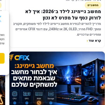
מחשבים
מחשב גיימינג לילד ב־2026: איך לא
לזרוק כסף על מפרט לא נכון
מ
מדריך להורים לבחירת מחשב גיימינג לילד לפי משחקים, תקציב
ומסך: FHD מהיר, 2K, OLED או 240Hz, עם דגמי CFIX אמיתיים
א
ומחירים עדכניים.
הקשו
קרא עוד
›
ק
שימוש ב "עוגיות