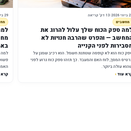
ני 2026
•
13 דק׳ קריאה
29 ביוני 2026
מחשבים
מחש
מה ספק הכוח שלך עלול להרוג את
למה
מחשב — והפרט שהרבה חנויות לא
מחו
סבירות לפני הקנייה
באמ
פק כוח הוא לא קופסה שנותנת חשמל. הוא רכיב שמגן על
למה מ
רטיס המסך, לוח האם והמעבד. כך תזהו ספק כוח גרוע לפני
פשוט 
הוא עולה ביוקר.
האמי
רא עוד
›
קרא 