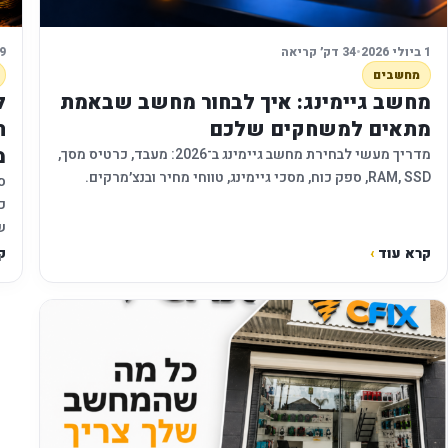
1 ביולי 2026
•
34 דק׳ קריאה
29 ביו
מחשבים
מחשב גיימינג: איך לבחור מחשב שבאמת
ל
מתאים למשחקים שלכם
ה
מ
מדריך מעשי לבחירת מחשב גיימינג ב־2026: מעבד, כרטיס מסך,
RAM, SSD, ספק כוח, מסכי גיימינג, טווחי מחיר ובנצ׳מרקים.
ס
כ
ש
קרא עוד
›
ק