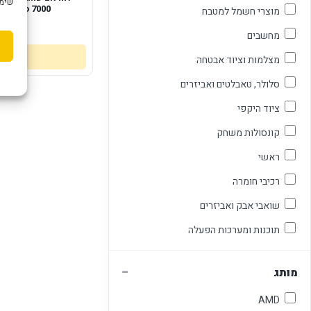
שימוש ב "עוגיות
er pro 7000
מוצרי חשמל למטבח
95
מחשבים
מצלמות וציוד אבטחה
סלולר, טאבלטים ואביזרים
ציוד היקפי
קונסולות משחק
ראשי
רכיבי חומרה
שואבי אבק ואביזרים
תוכנות ומערכות הפעלה
−
מותג
AMD