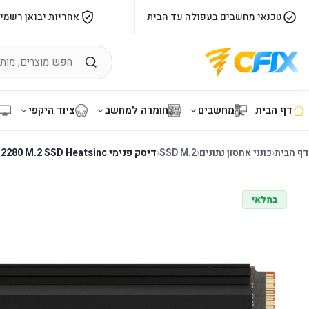
טכנאי מחשבים בעפולה עד הבית
אחריות יבואן רשמי
דף הבית
מחשבים
חומרה למחשב
ציוד היקפי
דף הבית
‹
כונני אחסון נתונים
‹
SSD M.2
‹
דיסק פנימי Crucial P310 4TB PCIe Gen4 NVMe 2280 M.2 SSD Heatsinc
במלאי