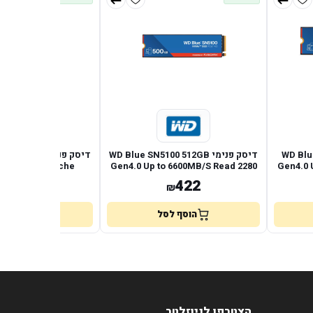
WD Blue SN
דיסק פנימי WD Blue SN5100 512GB
דיסק פנימי TB
RPM 256MB Cache
Gen4.0 Up to 6600MB/S Read 2280
Gen4.0 
787
422
₪
₪
הוסף לסל
הוסף לס
הצטרפו לניוזלטר