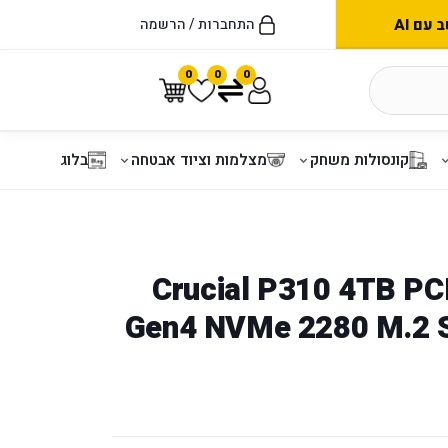
עם AI
התחברות / הרשמה
0
0
0
קונסולות משחק
מצלמות וציוד אבטחה
בלוג
ק פנימי Crucial P310 4TB PCIe
Gen4 NVMe 2280 M.2 S