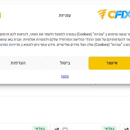
עוגיות
מפרט טכני
האתר עושה שימוש ב "עוגיות" (Cookies) במטרה לתפעל ולשפר את האתר, להראות לכם פרסום
דיסק פנימי 2280
4TB
ר להעדפותיכם על סמך הרגלי הגלישה והפרופיל שלכם ולמטרות אנלטיות. חברת באג עושה
" (Cookies) שלה ושל צדדים שלישיים. מידע נוסף ניתן למצוא ב
מדיניות הפרטי
M.2 SSD Heatsinc
PCI-Express 4.0 x4
3D NAND
פרטי המוצר יעודכנו בקרוב.
אישור
ביטול
העדפות
4TB
תקנון
רן
במלאי
במלאי