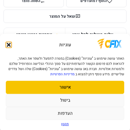
הוסף למועדפים
השווה מוצר
שאל על המוצר
עלות משלוח לכל ארץ
אחריות יבואן רשמי
מחיר משלוח ₪49
12 חודשי אחריות
עוגיות
תמיכה ושירות
תשלום מאובטח
האתר עושה שימוש ב "עוגיות" (Cookies) במטרה לתפעל ולשפר את האתר,
מענה מהיר ומקצועי
תקן SSL מאובטח
להראות לכם פרסום הקשור להעדפותיכם על סמך הרגלי הגלישה והפרופיל שלכם
ולמטרות אנלטיות. חברת באג עושה שימוש ב "עוגיות" (Cookies) שלה ושל צדדים
שלישיים. מידע נוסף ניתן למצוא ב
מדיניות הפרטיות
תיאור מוצר
מפרט טכני
שאלות נפוצות
אישור
קבוצת נפח
2TB
ביטול
ממשק
PCI-Express 4.0 x4, NVMe 1.4
העדפות
סוג זכרון
3D NAND
תקנון
נפח
2TB