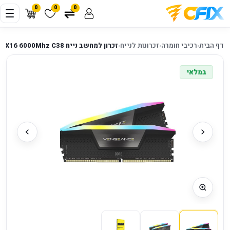
0
0
0
דף הבית
‹
רכיבי חומרה
‹
זכרונות לנייח
‹
זכרון למחשב נייח Corsair Vengeance RGB DDR5 32GB 2X16 6000Mhz C38
במלאי