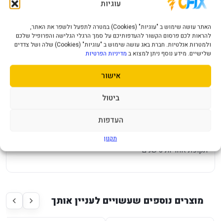
עוגיות
DDR5 32GB 2X16 6000Mhz C38
מק"ט יצרן CMH32GX5M2B6000C38
האתר עושה שימוש ב "עוגיות" (Cookies) במטרה לתפעל ולשפר את האתר,
להראות לכם פרסום הקשור להעדפותיכם על סמך הרגלי הגלישה והפרופיל שלכם
סוג זכרון DDR5
ולמטרות אנלטיות. חברת באג עושה שימוש ב "עוגיות" (Cookies) שלה ושל צדדים
נפח 32GB - 2x16
שלישיים. מידע נוסף ניתן למצוא ב
מדיניות הפרטיות
תדר שעון 6000Mhz
אישור
CAS Latency 38
תאימות INTEL/AMD intel XMP 3.0
ביטול
ערוצים Dual
VOLTAGE 1.35V
העדפות
צבע RGB/BLACK
KIT כן
תקנון
תקופת אחריות 3 שנים
מוצרים נוספים שעשויים לעניין אותך