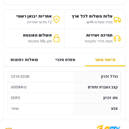
עלות משלוח לכל ארץ
אחריות יבואן רשמי
מחיר משלוח ₪49
12 חודשי אחריות
תמיכה ושירות
תשלום מאובטח
מענה מהיר ומקצועי
תקן SSL מאובטח
תיאור מוצר
מפרט טכני
שאלות נפוצות
גודל זכרון
2X16-32GB
קצב העברת נתונים
6000MHz
סוג זכרון
DDR5
צבע
שחור
זכרון למחשב נייח Corsair Vengeance RGB