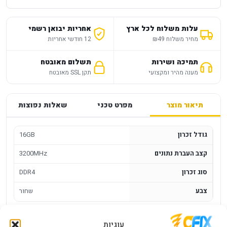
עלות משלוח לכל ארץ
אחריות יבואן רשמי
מחיר משלוח ₪49
12 חודשי אחריות
תמיכה ושירות
תשלום מאובטח
מענה מהיר ומקצועי
תקן SSL מאובטח
תיאור מוצר
מפרט טכני
שאלות נפוצות
גודל זכרון
16GB
קצב העברת נתונים
3200MHz
סוג זכרון
DDR4
צבע
שחור
זכרון למחשב נייח Kingston Fury Beast
עוגיות