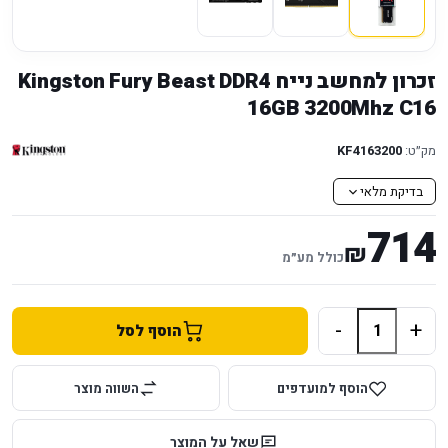
זכרון למחשב נייח Kingston Fury Beast DDR4
16GB 3200Mhz C16
מק״ט:
KF4163200
בדיקת מלאי
714
₪
כולל מע״מ
-
+
הוסף לסל
הוסף למועדפים
השווה מוצר
שאל על המוצר