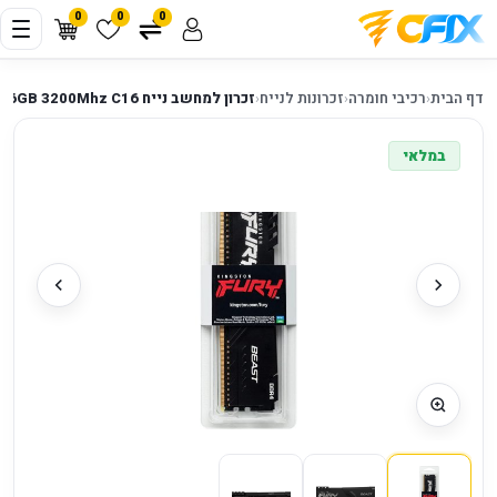
0
0
0
דף הבית
‹
רכיבי חומרה
‹
זכרונות לנייח
‹
זכרון למחשב נייח Kingston Fury Beast DDR4 16GB 3200Mhz C16
במלאי