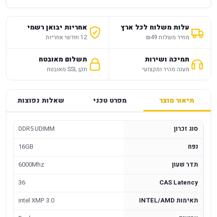
עלות משלוח לכל ארץ
אחריות יבואן רשמי
מחיר משלוח ₪49
12 חודשי אחריות
תמיכה ושירות
תשלום מאובטח
מענה מהיר ומקצועי
תקן SSL מאובטח
תיאור מוצר
מפרט טכני
שאלות נפוצות
סוג זכרון
DDR5 UDIMM
נפח
16GB
תדר שעון
6000Mhz
36
CAS Latency
תאימות INTEL/AMD
intel XMP 3.0