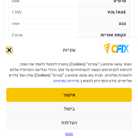
ערוצים
Dual
1.35V
VOLTAGE
צבע
אפור
תקופת אחריות
3 שנים
עוגיות
זכרון לנייח Corsair Vengeance DDR5 16GB
6000MHZ C36 Intel XMP
האתר עושה שימוש ב "עוגיות" (Cookies) במטרה לתפעל ולשפר את האתר,
להראות לכם פרסום הקשור להעדפותיכם על סמך הרגלי הגלישה והפרופיל שלכם
Corsair Vengeance בנפח 16GB לנייח הוא מודול זיכרון למחשב
ולמטרות אנלטיות. חברת באג עושה שימוש ב "עוגיות" (Cookies) שלה ושל צדדים
עם 16GB, DDR5, 6000MHZ, UDIMM, C36, Intel XMP. הוא
שלישיים. מידע נוסף ניתן למצוא ב
מדיניות הפרטיות
מתאים לשדרוג זיכרון במערכת תואמת, כאשר חשוב לבדוק מראש
אישור
התאמה ללוח האם, למעבד ולמספר חריצי הזיכרון הפנויים.
ביטול
יתרונות מרכזיים
העדפות
16GB
- מתאים למחשב DDR5 בסיסי או להרחבה תואמת
DDR5 6000MHz
- מהירות גבוהה למערכות תומכות
תקנון