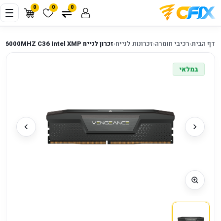
0
0
0
דף הבית
‹
רכיבי חומרה
‹
זכרונות לנייח
‹
זכרון לנייח Corsair Vengeance DDR5 16GB 6000MHZ C36 Intel XMP
במלאי