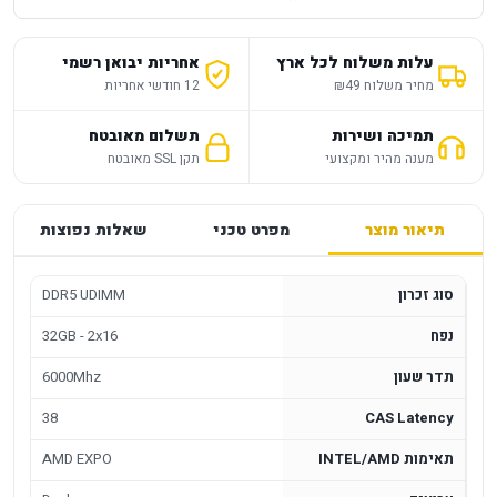
עלות משלוח לכל ארץ
אחריות יבואן רשמי
מחיר משלוח ₪49
12 חודשי אחריות
תמיכה ושירות
תשלום מאובטח
מענה מהיר ומקצועי
תקן SSL מאובטח
תיאור מוצר
מפרט טכני
שאלות נפוצות
סוג זכרון
DDR5 UDIMM
נפח
32GB - 2x16
תדר שעון
6000Mhz
38
CAS Latency
תאימות INTEL/AMD
AMD EXPO