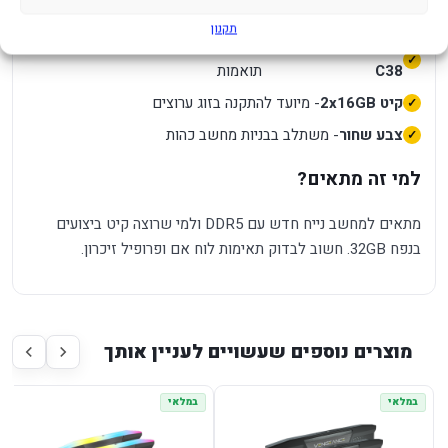
32GB
- מספק נפח נוח למשחקים, עבודה וריבוי משימות
תקנון
DDR5 6000MHz
- מפרט מתאים למערכות DDR5
C38
תואמות
קיט 2x16GB
- מיועד להתקנה בזוג ערוצים
צבע שחור
- משתלב בבניות מחשב כהות
למי זה מתאים?
מתאים למחשב נייח חדש עם DDR5 ולמי שרוצה קיט ביצועים
בנפח 32GB. חשוב לבדוק תאימות לוח אם ופרופיל זיכרון.
מוצרים נוספים שעשויים לעניין אותך
במלאי
במלאי