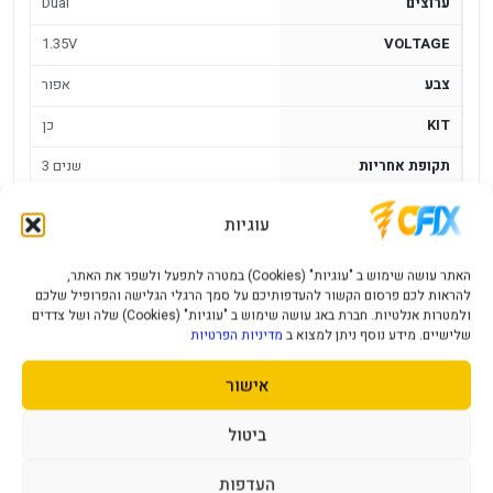
ערוצים
Dual
1.35V
VOLTAGE
צבע
אפור
KIT
כן
תקופת אחריות
3 שנים
עוגיות
ז. לנייח Corsair Vengeance 32GB 2X16
DDR5 6000MHz C38 Black KIT
האתר עושה שימוש ב "עוגיות" (Cookies) במטרה לתפעל ולשפר את האתר,
להראות לכם פרסום הקשור להעדפותיכם על סמך הרגלי הגלישה והפרופיל שלכם
Corsair Vengeance קיט 32GB שחור לנייח הוא מודול זיכרון
ולמטרות אנלטיות. חברת באג עושה שימוש ב "עוגיות" (Cookies) שלה ושל צדדים
למחשב עם 32GB, DDR5, 6000MHz, UDIMM, 2X16, C38,
שלישיים. מידע נוסף ניתן למצוא ב
מדיניות הפרטיות
Black. הוא מתאים לשדרוג זיכרון במערכת תואמת, כאשר חשוב
אישור
לבדוק מראש התאמה ללוח האם, למעבד ולמספר חריצי הזיכרון
הפנויים.
ביטול
יתרונות מרכזיים
העדפות