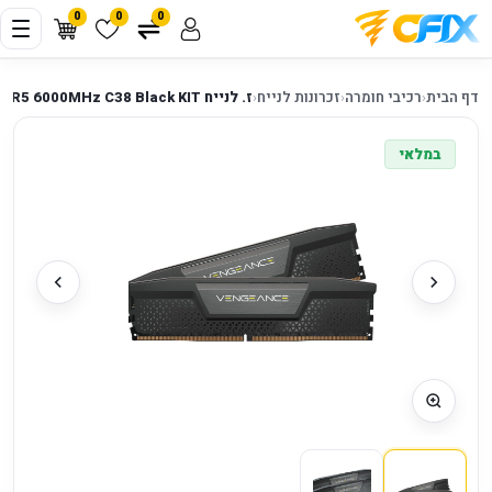
0
0
0
דף הבית
‹
רכיבי חומרה
‹
זכרונות לנייח
‹
ז. לנייח Corsair Vengeance 32GB 2X16 DDR5 6000MHz C38 Black KIT
במלאי