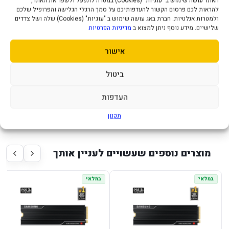
האתר עושה שימוש ב "עוגיות" (Cookies) במטרה לתפעל ולשפר את האתר,
להראות לכם פרסום הקשור להעדפותיכם על סמך הרגלי הגלישה והפרופיל שלכם
כונן Samsung 9100 PRO בנפח 4TB מיועד למערכות מתקדמות
ולמטרות אנלטיות. חברת באג עושה שימוש ב "עוגיות" (Cookies) שלה ושל צדדים
שצריכות אחסון NVMe מהיר במיוחד, עם נפח גדול לעבודה
שלישיים. מידע נוסף ניתן למצוא ב
מדיניות הפרטיות
מקצועית, גיימינג, עריכת וידאו, קבצי מדיה כבדים וסביבות עבודה
אישור
עמוסות.
ביטול
זה פתרון מתאים למי שבונה מחשב חדש או משדרג מערכת קיימת
ורוצה כונן ראשי חזק עם הרבה מקום, זמני טעינה קצרים ותגובה
העדפות
מהירה בעבודה יומיומית וביישומים כבדים.
תקנון
מוצרים נוספים שעשויים לעניין אותך
במלאי
במלאי