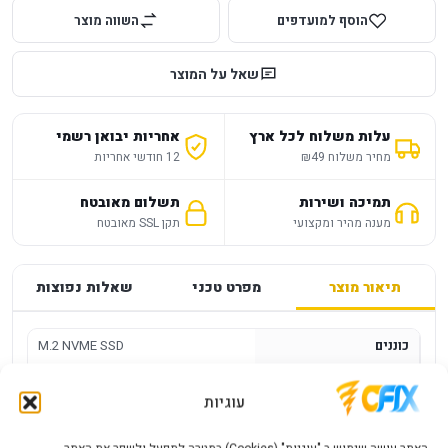
הוסף למועדפים
השווה מוצר
שאל על המוצר
עלות משלוח לכל ארץ
אחריות יבואן רשמי
מחיר משלוח ₪49
12 חודשי אחריות
תמיכה ושירות
תשלום מאובטח
מענה מהיר ומקצועי
תקן SSL מאובטח
תיאור מוצר
מפרט טכני
שאלות נפוצות
כוננים
M.2 NVME SSD
נפח אחסון
4TB SSD
עוגיות
כונן Samsung 9100 PRO 4TB Gen5