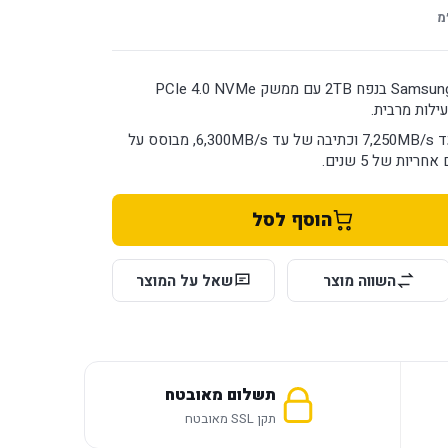
מ
כונן פנימי Samsung 990 EVO Plus בנפח 2TB עם ממשק PCIe 4.0 NVMe
ילות מרבית.
מספק מהירות קריאה של עד 7,250MB/s וכתיבה של עד 6,300MB/s, מבוסס על
הוסף לסל
השווה מוצר
שאל על המוצר
תשלום מאובטח
תקן SSL מאובטח