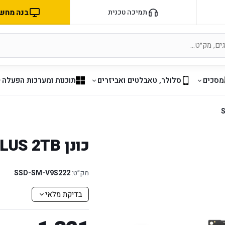
בנה מחשב 
תמיכה טכנית
מסכים
סלולר, טאבלטים ואביזרים
תוכנות ומערכות הפעלה
כונן Samsung 990 EVO PLUS 2TB
מק״ט:
SSD-SM-V9S222
בדיקת מלאי