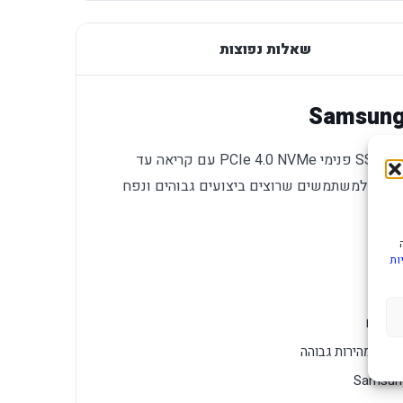
שאלות נפוצות
Samsung 990 EVO Plus בנפח 2TB הוא כונן SSD פנימי PCIe 4.0 NVMe עם קריאה עד
וכתיבה עד 6,300MB/s. הוא מתאים למשתמשים שרוצים ביצועים גבוהים ונפח
ות
י
ואמים
צים במהירות גבוהה