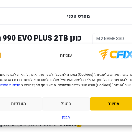
מפרט טכני
כונן Samsung 990 EVO PLUS 2TB
M.2 NVME SSD
2TB SSD
עוגיות
7,250MB/s 
גדול למערכת, משחקים ופרויקטים.
האתר עושה שימוש ב "עוגיות" (Cookies) במטרה לתפעל ולשפר את האתר, להראות לכם פרסום
ר להעדפותיכם על סמך הרגלי הגלישה והפרופיל שלכם ולמטרות אנלטיות. חברת באג עושה
יתרונות מרכזיים
" (Cookies) שלה ושל צדדים שלישיים. מידע נוסף ניתן למצוא ב
מדיניות הפרטי
2TB
- נפח רחב מאוד לשימוש יומיומי ומקצוע
אישור
ביטול
העדפות
PCIe 4.0 NVMe
- ממשק מהיר למחשבים ת
עד 7,250MB/s קריאה
- טעינת תוכנות וקב
תקנון
V-NAND
- טכנולוגיית זיכרון מתקדמת של Samsung