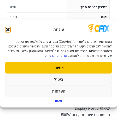
זיכרון כרטיס מסך
8GB
צבע
שחור
עוגיות
כרטיס מסך Gigabyte GeForce RTX 5060
Gaming OC 8GB
האתר עושה שימוש ב "עוגיות" (Cookies) במטרה לתפעל ולשפר את האתר,
להראות לכם פרסום הקשור להעדפותיכם על סמך הרגלי הגלישה והפרופיל שלכם
מק"ט יצרן GV-N5060GAMING OC-8GD
ולמטרות אנלטיות. חברת באג עושה שימוש ב "עוגיות" (Cookies) שלה ושל צדדים
מנוע גרפי NVIDIA GeForce RTX™ 5060
שלישיים. מידע נוסף ניתן למצוא ב
מדיניות הפרטיות
זיכרון 8GB
אישור
חיבורים לספק כוח 1X8PIN
סוג זיכרון GDDR7
ביטול
ממשק זיכרון 128BIT
מהירות מעבד ב-MHZ 2595
העדפות
כמה מסכים ניתן לחבר בו זמנית 4
תקנון
יציאות HDMI 1
יציאות Display Port 3
מינימום דרישת ספק כוח 500W