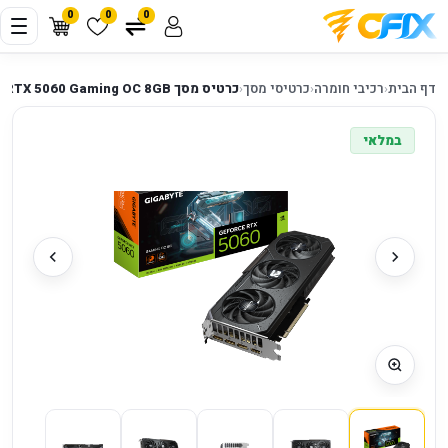
0
0
0
דף הבית
‹
רכיבי חומרה
‹
כרטיסי מסך
‹
כרטיס מסך Gigabyte GeForce RTX 5060 Gaming OC 8GB
במלאי