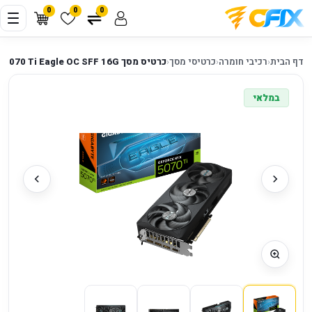
0
0
0
דף הבית
‹
רכיבי חומרה
‹
כרטיסי מסך
‹
כרטיס מסך Gigabyte GeForce RTX 5070 Ti Eagle OC SFF 16G
במלאי