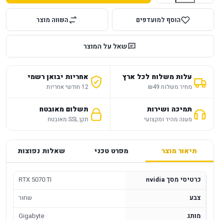
הוסף למועדפים
השווה מוצר
שאל על המוצר
עלות משלוח לכל ארץ
אחריות יבואן רשמי
מחיר משלוח ₪49
12 חודשי אחריות
תמיכה ושירות
תשלום מאובטח
מענה מהיר ומקצועי
תקן SSL מאובטח
תיאור מוצר
מפרט טכני
שאלות נפוצות
כרטיסי מסך nvidia
RTX 5070 TI
צבע
שחור
מותג
Gigabyte