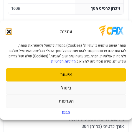
זיכרון כרטיס מסך
16GB
כרטיס מסך Gigabyte GeForce RTX 5070 Ti
עוגיות
Eagle OC SFF 16G
מק"ט יצרן GV-N507TEAGLEOC-16GD
האתר עושה שימוש ב "עוגיות" (Cookies) במטרה לתפעל ולשפר את האתר,
להראות לכם פרסום הקשור להעדפותיכם על סמך הרגלי הגלישה והפרופיל שלכם
מנוע גרפי NVIDIA GeForce RTX™ 5070 Ti
ולמטרות אנלטיות. חברת באג עושה שימוש ב "עוגיות" (Cookies) שלה ושל צדדים
זיכרון 16GB
שלישיים. מידע נוסף ניתן למצוא ב
מדיניות הפרטיות
חיבורים לספק כוח 1X16 PIN (3X8PIN|)
אישור
סוג זיכרון GDDR7
ממשק זיכרון 256BIT
ביטול
מהירות מעבד ב- MHZ2542
כמה מסכים ניתן לחבר בו זמנית 4
העדפות
יציאות HDMI 1
יציאות Display Port 3
תקנון
מינימום דרישת ספק כוח 750W
אורך כרטיס (במ"מ) 304