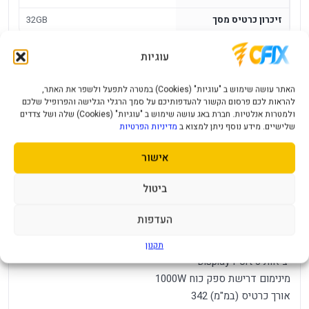
זיכרון כרטיס מסך
32GB
עוגיות
כרטיס מסך Gigabyte GeForce RTX 5090
Gaming OC 32G
האתר עושה שימוש ב "עוגיות" (Cookies) במטרה לתפעל ולשפר את האתר,
להראות לכם פרסום הקשור להעדפותיכם על סמך הרגלי הגלישה והפרופיל שלכם
מק"ט יצרן GV-N5090GAMING OC-32GD
ולמטרות אנלטיות. חברת באג עושה שימוש ב "עוגיות" (Cookies) שלה ושל צדדים
מנוע גרפי NVIDIA GeForce RTX™ 5090
שלישיים. מידע נוסף ניתן למצוא ב
מדיניות הפרטיות
זיכרון 32GB
אישור
חיבורים לספק כוח 1X16 PIN (4X8PIN)
סוג זיכרון GDDR7
ביטול
ממשק זיכרון 512BIT
מהירות מעבד ב-MHZ 2550
העדפות
כמה מסכים ניתן לחבר בו זמנית 4
יציאות HDMI 1
תקנון
יציאות Display Port 3
מינימום דרישת ספק כוח 1000W
אורך כרטיס (במ"מ) 342