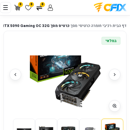
0
0
0
דף הבית
‹
רכיבי חומרה
‹
כרטיסי מסך
‹
כרטיס מסך Gigabyte GeForce RTX 5090 Gaming OC 32G
במלאי