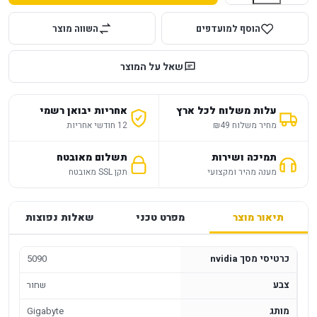
הוסף למועדפים
השווה מוצר
שאל על המוצר
עלות משלוח לכל ארץ
אחריות יבואן רשמי
מחיר משלוח ₪49
12 חודשי אחריות
תמיכה ושירות
תשלום מאובטח
מענה מהיר ומקצועי
תקן SSL מאובטח
תיאור מוצר
מפרט טכני
שאלות נפוצות
כרטיסי מסך nvidia
5090
צבע
שחור
מותג
Gigabyte