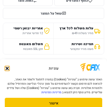
הוסף למועדפים
השווה מוצר
שאל על המוצר
עלות משלוח לכל ארץ
אחריות יבואן רשמי
מחיר משלוח ₪49
12 חודשי אחריות
תמיכה ושירות
תשלום מאובטח
מענה מהיר ומקצועי
תקן SSL מאובטח
תיאור מוצר
מפרט טכני
שאלות נפוצות
עוגיות
כרטיסי מסך amd
RX 7700 XT
האתר עושה שימוש ב "עוגיות" (Cookies) במטרה לתפעל ולשפר את האתר,
להראות לכם פרסום הקשור להעדפותיכם על סמך הרגלי הגלישה והפרופיל שלכם
צבע
שחור
ולמטרות אנלטיות. חברת באג עושה שימוש ב "עוגיות" (Cookies) שלה ושל צדדים
שלישיים. מידע נוסף ניתן למצוא ב
מדיניות הפרטיות
מותג
Gigabyte
אישור
זיכרון כרטיס מסך
12GB