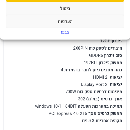
ביטול
כרטיס מסך Gigabyte Radeon RX 7700 XT
GAMING OC 12G
העדפות
תקנון
מק"ט יצרן
GV-R77XTGAMING OC-12GD
זיכרון
12GB
חיבורים לספק כוח
2X8PIN
סוג זיכרון
GDDR6
ממשק זיכרון
192BIT
כמה מסכים ניתן לחבר בו זמנית
4
יציאות
HDMI 2
יציאות
Display Port 2
מינימום דרישת ספק כוח
700W
אורך כרטיס (במ"מ)
302
תמיכה במערכות הפעלה
windows 10/11 64BIT
ממשק כרטיס מסך
PCI Express 4.0 X16
תקופת אחריות
3 שנים