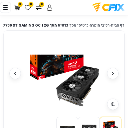
0
0
0
דף הבית
‹
רכיבי חומרה
‹
כרטיסי מסך
‹
כרטיס מסך Gigabyte Radeon RX 7700 XT GAMING OC 12G