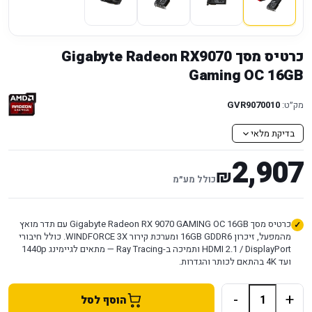
כרטיס מסך Gigabyte Radeon RX9070
Gaming OC 16GB
מק״ט:
GVR9070010
בדיקת מלאי
2,907
₪
כולל מע״מ
כרטיס מסך Gigabyte Radeon RX 9070 GAMING OC 16GB עם תדר מואץ
מהמפעל, זיכרון 16GB GDDR6 ומערכת קירור WINDFORCE 3X. כולל חיבורי
HDMI 2.1 / DisplayPort ותמיכה ב-Ray Tracing — מתאים לגיימינג 1440p
ועד 4K בהתאם לכותר והגדרות.
-
+
הוסף לסל