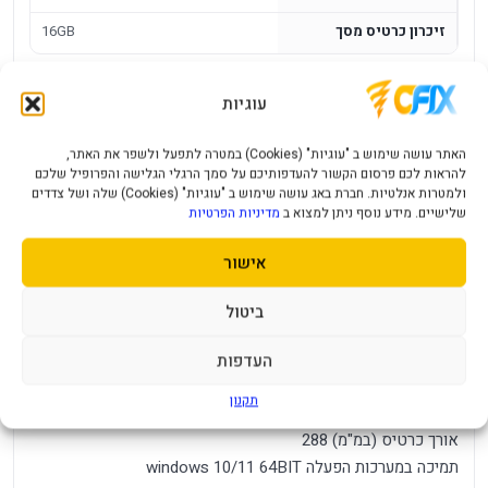
זיכרון כרטיס מסך
16GB
כרטיס מסך Gigabyte Radeon RX9070
עוגיות
Gaming OC 16GB
האתר עושה שימוש ב "עוגיות" (Cookies) במטרה לתפעל ולשפר את האתר,
מק"ט יצרן GV-R9070GAMING OC-16GD
להראות לכם פרסום הקשור להעדפותיכם על סמך הרגלי הגלישה והפרופיל שלכם
מנוע גרפי AMD Radeon™ RX 9070
ולמטרות אנלטיות. חברת באג עושה שימוש ב "עוגיות" (Cookies) שלה ושל צדדים
שלישיים. מידע נוסף ניתן למצוא ב
מדיניות הפרטיות
זיכרון 16GB
חיבורים לספק כוח 2X8PIN
אישור
סוג זיכרון GDDR6
ממשק זיכרון 256BIT
ביטול
כמה מסכים ניתן לחבר בו זמנית 4
יציאות HDMI 1
העדפות
יציאות Display Port 3
תקנון
מינימום דרישת ספק כוח 750W
אורך כרטיס (במ"מ) 288
תמיכה במערכות הפעלה windows 10/11 64BIT