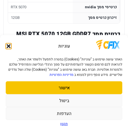
כרטיסי מסך nvidia
RTX 5070
זיכרון כרטיס מסך
12GB
כרטיס מסך MSI RTX 5070 12GB GDDR7
Shadow 2X OC
עוגיות
כרטיס מסך MSI RTX 5070 SHADOW 2X OC עם 12GB זיכרון
האתר עושה שימוש ב "עוגיות" (Cookies) במטרה לתפעל ולשפר את האתר,
GDDR7, מיועד למחשבי גיימינג ועבודה גרפית עדכניים. סדרת
להראות לכם פרסום הקשור להעדפותיכם על סמך הרגלי הגלישה והפרופיל שלכם
RTX מתאימה למשחקים מודרניים, האצת גרפיקה ויישומים תומכי
ולמטרות אנלטיות. חברת באג עושה שימוש ב "עוגיות" (Cookies) שלה ושל צדדים
GPU, כאשר נפח הזיכרון והקירור הכפול מספקים בסיס חזק
שלישיים. מידע נוסף ניתן למצוא ב
מדיניות הפרטיות
למערכת ביצועים.
אישור
יתרונות מרכזיים
ביטול
מעבד גרפי RTX 5070 מסדרת NVIDIA GeForce.
העדפות
12GB זיכרון GDDR7 למשחקים ויישומים גרפיים.
תקנון
דגם MSI SHADOW 2X OC עם קירור כפול.