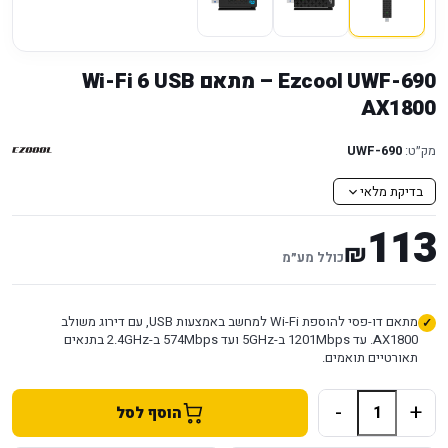
Ezcool UWF-690 – מתאם Wi-Fi 6 USB
מק״ט:
UWF-690
בדיקת מלאי
113
₪
כולל מע״מ
מתאם דו-פסי להוספת Wi-Fi למחשב באמצעות USB, עם דירוג משולב
AX1800. עד 1201Mbps ב-5GHz ועד 574Mbps ב-2.4GHz בתנאים
תאורטיים תואמים.
-
+
הוסף לסל