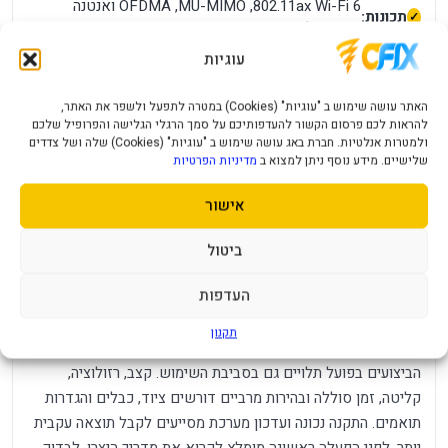
Wi-Fi 6 ‏802.11ax, ‏MU-MIMO, ‏OFDMA ואנטנה
תכונות:
חיצונית לפי מבנה הדגם
עוגיות
חשמל / סוללה:
מקבל חשמל דרך USB
מידות
מתאם USB חיצוני; יש להשאיר מקום סביב
האתר עושה שימוש ב "עוגיות" (Cookies) במטרה לתפעל ולשפר את האתר,
ומשקל:
האנטנה והמחבר
להראות לכם פרסום הקשור להעדפותיכם על סמך הרגלי הגלישה והפרופיל שלכם
ולמטרות אנלטיות. חברת באג עושה שימוש ב "עוגיות" (Cookies) שלה ושל צדדים
Windows לפי הדרייבר המצורף/אתר היבואן וראוטרים
תאימות:
שלישיים. מידע נוסף ניתן למצוא ב
מדיניות הפרטיות
Wi-Fi מדורות קודמים
מה חשוב לדעת לפני הרכישה?
אישור
AX1800 הוא סכום מהירויות תאורטיות ואינו מהירות הורדה. יש
ביטול
לאמת דרייבר למערכת לפני רכישה בנוסף, מומלץ לבדוק את מספר
החלק, צבע המוצר וסוג המחבר בתמונות ובאריזה. יצרנים עשויים
העדפות
לשווק גרסאות אזוריות דומות בשם, אך עם מחבר, אביזרים או
תמיכת תוכנה שונים.
תקנון
הביצועים בפועל תלויים גם בסביבת השימוש. קצב, רזולוציה,
קליטה, זמן סוללה ובהירות מרביים דורשים ציוד, כבלים והגדרות
תואמים. התקנה נכונה ועדכון מערכת מסייעים לקבל תוצאה עקבית