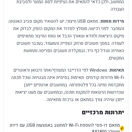
המחשב, ולכן כדאי להתאים את הציפיות לסוג המוצר ולסביבת
העבודה.
מידות ונוחות:
מתאם USB חיצוני; יש להשאיר מקום סביב האנטנה
והמחבר. לפני רכישה מומלץ למדוד את המקום הזמין, לבדוק את
מיקום היציאות ולוודא שאורך הכבל או טווח החיבור מתאימים
לעמדה. במסך חשובים מרחק הצפייה והמעמד; בעכבר חשובים
האחיזה וגודל כף היד; ובמקלדת חשובים הפריסה ותחושת
המקשים.
תאימות:
Windows לפי הדרייבר המצורף/אתר היבואן וראוטרים
Wi-Fi מדורות קודמים. תאימות בסיסית אינה מבטיחה שכל תכונה
מתקדמת זמינה בכל פלטפורמה. במחשבים ארגוניים ייתכן
שנדרשות הרשאות להתקנת תוכנה, ובמחשבים עם מעט יציאות
ייתכן שיהיה צורך במתאם או ברכזת מתאימה.
יתרונות מרכזיים
מתאם דו-פסי להוספת Wi-Fi למחשב באמצעות USB, עם דירוג
משולב AX1800