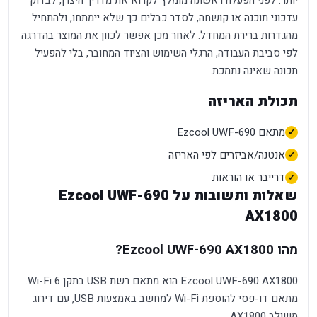
יותר. לפני הפעלה ראשונה מומלץ לקרוא את מדריך היצרן, לבדוק
עדכוני תוכנה או קושחה, לסדר כבלים כך שלא יימתחו, ולהתחיל
מהגדרות ברירת המחדל. לאחר מכן אפשר לכוון את המוצר בהדרגה
לפי סביבת העבודה, הרגלי השימוש והציוד המחובר, בלי להפעיל
תכונה שאינה נתמכת.
תכולת האריזה
מתאם Ezcool UWF-690
אנטנה/אביזרים לפי האריזה
דרייבר או הוראות
שאלות ותשובות על Ezcool UWF-690
AX1800
מהו Ezcool UWF-690 AX1800?
Ezcool UWF-690 AX1800 הוא מתאם רשת USB בתקן Wi-Fi 6.
מתאם דו-פסי להוספת Wi-Fi למחשב באמצעות USB, עם דירוג
משולב AX1800.