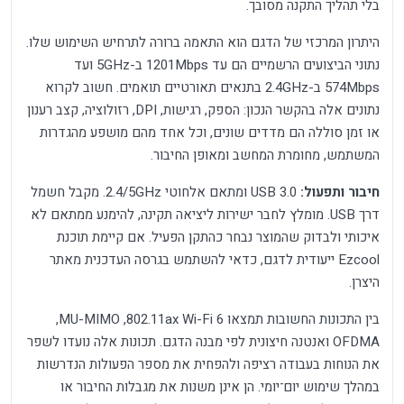
בלי תהליך התקנה מסובך.
היתרון המרכזי של הדגם הוא התאמה ברורה לתרחיש השימוש שלו.
נתוני הביצועים הרשמיים הם עד 1201Mbps ב-5GHz ועד
574Mbps ב-2.4GHz בתנאים תאורטיים תואמים. חשוב לקרוא
נתונים אלה בהקשר הנכון: הספק, רגישות, DPI, רזולוציה, קצב רענון
או זמן סוללה הם מדדים שונים, וכל אחד מהם מושפע מהגדרות
המשתמש, מחומרת המחשב ומאופן החיבור.
חיבור ותפעול:
USB 3.0 ומתאם אלחוטי 2.4/5GHz. מקבל חשמל
דרך USB. מומלץ לחבר ישירות ליציאה תקינה, להימנע ממתאם לא
איכותי ולבדוק שהמוצר נבחר כהתקן הפעיל. אם קיימת תוכנת
Ezcool ייעודית לדגם, כדאי להשתמש בגרסה העדכנית מאתר
היצרן.
בין התכונות החשובות תמצאו Wi-Fi 6 ‏802.11ax, ‏MU-MIMO,
‏OFDMA ואנטנה חיצונית לפי מבנה הדגם. תכונות אלה נועדו לשפר
את הנוחות בעבודה רציפה ולהפחית את מספר הפעולות הנדרשות
במהלך שימוש יום־יומי. הן אינן משנות את מגבלות החיבור או