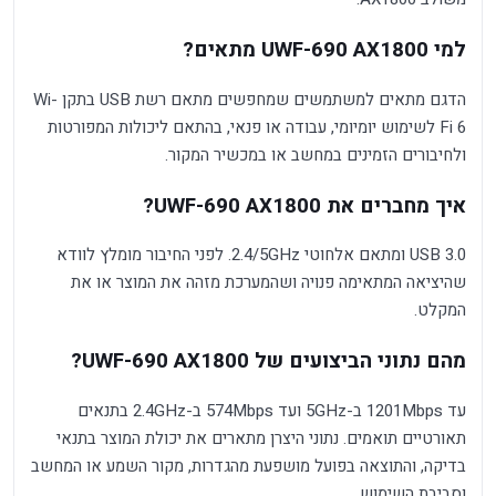
למי UWF-690 AX1800 מתאים?
הדגם מתאים למשתמשים שמחפשים מתאם רשת USB בתקן Wi-
Fi 6 לשימוש יומיומי, עבודה או פנאי, בהתאם ליכולות המפורטות
ולחיבורים הזמינים במחשב או במכשיר המקור.
איך מחברים את UWF-690 AX1800?
USB 3.0 ומתאם אלחוטי 2.4/5GHz. לפני החיבור מומלץ לוודא
שהיציאה המתאימה פנויה ושהמערכת מזהה את המוצר או את
המקלט.
מהם נתוני הביצועים של UWF-690 AX1800?
עד 1201Mbps ב-5GHz ועד 574Mbps ב-2.4GHz בתנאים
תאורטיים תואמים. נתוני היצרן מתארים את יכולת המוצר בתנאי
בדיקה, והתוצאה בפועל מושפעת מהגדרות, מקור השמע או המחשב
וסביבת השימוש.