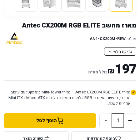
מארז מחשב Antec CX200M RGB ELITE
מק״ט:
AN1-CX200M-REW
בדיקת מלאי
197
₪
כולל מע״מ
מארז Antec CX200M RGB ELITE – מארז Mini-Tower קומפקטי עם עיצוב
מודרני, חמישה מאווררי RGB כלולים ותמיכה בלוחות Micro-ATX ו-Mini-ITX.
אחריות לשנה.
-
+
הוסף לסל
הוסף למועדפים
השווה מוצר