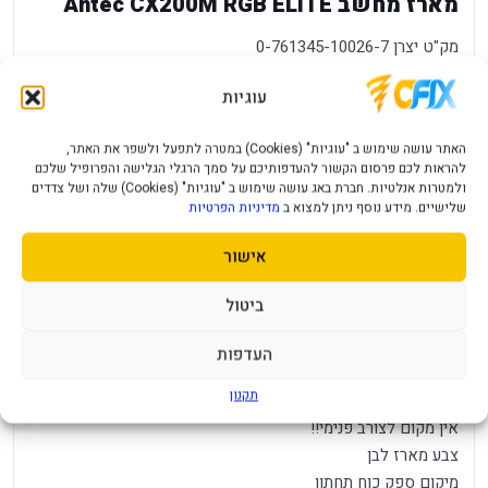
מארז מחשב Antec CX200M RGB ELITE
מק"ט יצרן 0-761345-10026-7
תצורה Mini Tower
עוגיות
כמות דיסקים 3.5 פנימיים 2
כמות דיסקים 2.5 פנימיים 1
האתר עושה שימוש ב "עוגיות" (Cookies) במטרה לתפעל ולשפר את האתר,
גודל לוח נתמך micro-ATX ,mini-ITX
להראות לכם פרסום הקשור להעדפותיכם על סמך הרגלי הגלישה והפרופיל שלכם
גובה במ"מ 392
ולמטרות אנלטיות. חברת באג עושה שימוש ב "עוגיות" (Cookies) שלה ושל צדדים
שלישיים. מידע נוסף ניתן למצוא ב
מדיניות הפרטיות
אורך במ"מ 350
רוחב 210
אישור
אין מקום לקירור נוזלי
מאווררים 12 ס"מ במארז 5
ביטול
גודל מקסימלי לכרטיס מסך במ"מ 330
2 חיבורי USB 3.0
העדפות
גובה מקסימלי לקירור מעבד במ"מ 164
תקנון
חיבור אוזניות+מיקרופון
אין מקום לצורב פנימי!!
צבע מארז לבן
מיקום ספק כוח תחתון