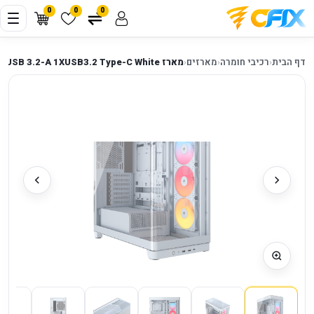
0
0
0
דף הבית
‹
רכיבי חומרה
‹
מארזים
‹
מארז Corsair Frame 4500X E-ATX 2XUSB 3.2-A 1XUSB3.2 Type-C White