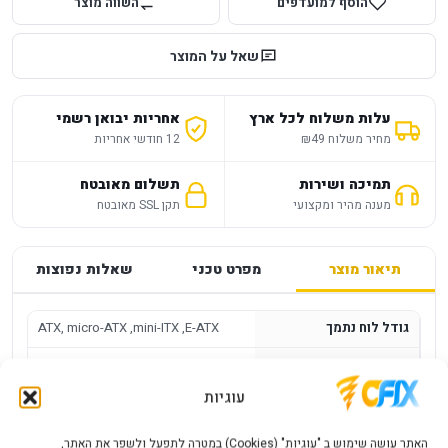
הוסף למועדפים
השווה מוצר
שאל על המוצר
עלות משלוח לכל ארץ
אחריות יבואן רשמי
מחיר משלוח ₪49
12 חודשי אחריות
תמיכה ושירות
תשלום מאובטח
מענה מהיר ומקצועי
תקן SSL מאובטח
תיאור מוצר
מפרט טכני
שאלות נפוצות
גודל לוח נתמך
ATX, micro-ATX ,mini-ITX ,E-ATX
גובה במ"מ
449
עוגיות
אורך במ"מ
478
רוחב
246
האתר עושה שימוש ב "עוגיות" (Cookies) במטרה לתפעל ולשפר את האתר,