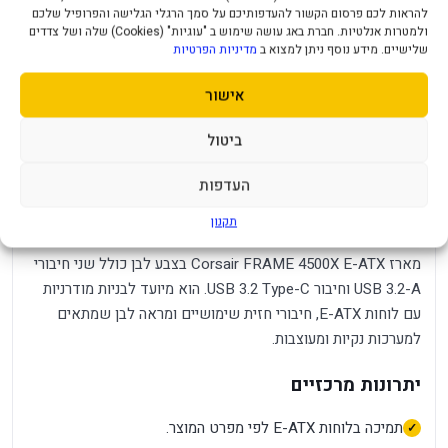
להראות לכם פרסום הקשור להעדפותיכם על סמך הרגלי הגלישה והפרופיל שלכם
חיבור USB 3.2
3
ולמטרות אנלטיות. חברת באג עושה שימוש ב "עוגיות" (Cookies) שלה ושל צדדים
שלישיים. מידע נוסף ניתן למצוא ב
מדיניות הפרטיות
צבע מארז
לבן
אישור
מיקום ספק כוח
תחתון
תקופת אחריות
ביטול
שנה
העדפות
מארז Corsair Frame 4500X E-ATX 2XUSB
3.2-A 1XUSB3.2 Type-C White
תקנון
מארז Corsair FRAME 4500X E-ATX בצבע לבן כולל שני חיבורי
USB 3.2-A וחיבור USB 3.2 Type-C. הוא מיועד לבניות מודרניות
עם לוחות E-ATX, חיבורי חזית שימושיים ומראה לבן שמתאים
למערכות נקיות ומעוצבות.
יתרונות מרכזיים
תמיכה בלוחות E-ATX לפי מפרט המוצר.