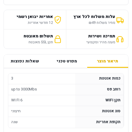
עלות משלוח לכל ארץ
אחריות יבואן רשמי
מחיר משלוח ₪49
12 חודשי אחריות
תמיכה ושירות
תשלום מאובטח
מענה מהיר ומקצועי
תקן SSL מאובטח
תיאור מוצר
מפרט טכני
שאלות נפוצות
כמות אנטנות
3
רוחב פס
up to 3000Mbs
תקן WIFI
WI FI 6
סוג אנטנות
חיצוני
תקופת אחריות
שנה