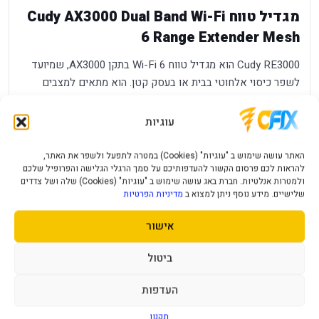
מגדיל טווח Cudy AX3000 Dual Band Wi-Fi
6 Range Extender Mesh
Cudy RE3000 הוא מגדיל טווח Wi-Fi 6 בתקן AX3000, שמיועד
לשפר כיסוי אלחוטי בבית או בעסק קטן. הוא מתאים למצבים
שבהם יש אזורים חלשים בבית, חדרים רחוקים מהראוטר או צורך
בחיבור Mesh עם ציוד Cudy תואם.
עוגיות
יתרונות מרכזיים
האתר עושה שימוש ב "עוגיות" (Cookies) במטרה לתפעל ולשפר את האתר,
להראות לכם פרסום הקשור להעדפותיכם על סמך הרגלי הגלישה והפרופיל שלכם
Wi-Fi 6
- מהירות גבוהה יותר ויעילות טובה יותר לעומת
ולמטרות אנלטיות. חברת באג עושה שימוש ב "עוגיות" (Cookies) שלה ושל צדדים
שלישיים. מידע נוסף ניתן למצוא ב
מדיניות הפרטיות
AX3000
מגדילי טווח ישנים.
Dual
- עבודה בתדרי 2.4GHz ו-5GHz להתאמה בין טווח
אישור
Band
למהירות.
ביטול
160MHz ו-1024-
- מאפשרים ביצועים טובים יותר עם ציוד
QAM
תואם.
העדפות
Cudy
- מתאים להרחבת רשת Mesh עם מוצרים תואמים
Mesh
של Cudy.
תקנון