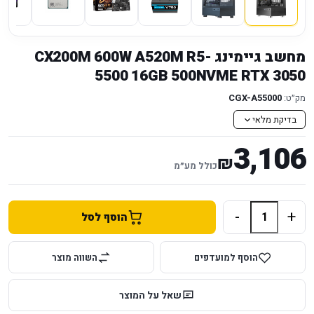
מחשב גיימינג CX200M 600W A520M R5-
5500 16GB 500NVME RTX 3050
מק״ט:
CGX-A55000
בדיקת מלאי
3,106
₪
כולל מע״מ
-
+
הוסף לסל
הוסף למועדפים
השווה מוצר
שאל על המוצר