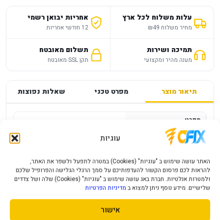
עלות משלוח לכל ארץ
אחריות יבואן רשמי
מחיר משלוח ₪49
12 חודשי אחריות
תמיכה ושירות
תשלום מאובטח
מענה מהיר ומקצועי
תקן SSL מאובטח
תיאור מוצר
מפרט טכני
שאלות נפוצות
מפרט
—
עוגיות
מחשב גיימינג CX200M 600W A520M R5-
5500 16GB 500NVME RTX 3050
האתר עושה שימוש ב "עוגיות" (Cookies) במטרה לתפעל ולשפר את האתר,
להראות לכם פרסום הקשור להעדפותיכם על סמך הרגלי הגלישה והפרופיל שלכם
ולמטרות אנלטיות. חברת באג עושה שימוש ב "עוגיות" (Cookies) שלה ושל צדדים
תכונות המוצר:
שלישיים. מידע נוסף ניתן למצוא ב
מדיניות הפרטיות
מבצע! 20 יח' ומעלה לפי 19 ש"ח ליח'
אישור