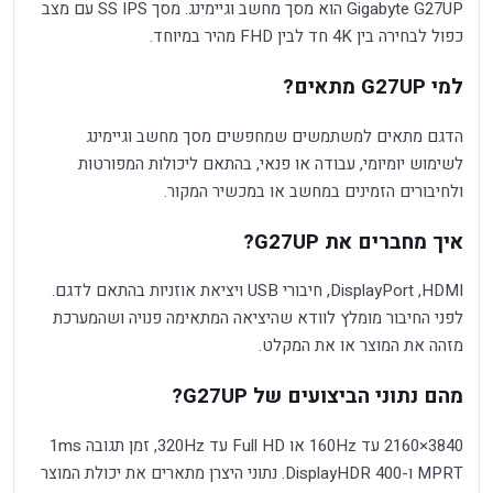
Gigabyte G27UP הוא מסך מחשב וגיימינג. מסך SS IPS עם מצב
כפול לבחירה בין 4K חד לבין FHD מהיר במיוחד.
למי G27UP מתאים?
הדגם מתאים למשתמשים שמחפשים מסך מחשב וגיימינג
לשימוש יומיומי, עבודה או פנאי, בהתאם ליכולות המפורטות
ולחיבורים הזמינים במחשב או במכשיר המקור.
איך מחברים את G27UP?
HDMI, ‏DisplayPort, חיבורי USB ויציאת אוזניות בהתאם לדגם.
לפני החיבור מומלץ לוודא שהיציאה המתאימה פנויה ושהמערכת
מזהה את המוצר או את המקלט.
מהם נתוני הביצועים של G27UP?
3840×2160 עד 160Hz או Full HD עד 320Hz, זמן תגובה 1ms
MPRT ו-DisplayHDR 400. נתוני היצרן מתארים את יכולת המוצר