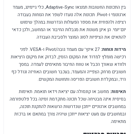
בין התכונות החשובות תמצאו Adaptive-Sync, כלי גיימינג, מעמד
ארגונומי ו-Pivot. תכונות אלה נועדו לשפר את הנוחות בעבודה
רציפה ולהפחית את מספר הפעולות הנדרשות במהלך שימוש
יום־יומי. הן אינן משנות את מגבלות החיבור או המחשב, ולכן כדאי
להתאים את הציפיות לסוג המוצר ולסביבת העבודה.
מידות ונוחות:
27 אינץ׳ עם מעמד גובה/Pivot ו-VESA. לפני
רכישה מומלץ למדוד את המקום הזמין, לבדוק את מיקום היציאות
ולוודא שאורך הכבל או טווח החיבור מתאימים לעמדה. במסך
חשובים מרחק הצפייה והמעמד; בעכבר חשובים האחיזה וגודל כף
היד; ובמקלדת חשובים הפריסה ותחושת המקשים.
תאימות:
מחשב או קונסולה עם יציאת וידאו תואמת. תאימות
בסיסית אינה מבטיחה שכל תכונה מתקדמת זמינה בכל פלטפורמה.
במחשבים ארגוניים ייתכן שנדרשות הרשאות להתקנת תוכנה,
ובמחשבים עם מעט יציאות ייתכן שיהיה צורך במתאם או ברכזת
מתאימה.