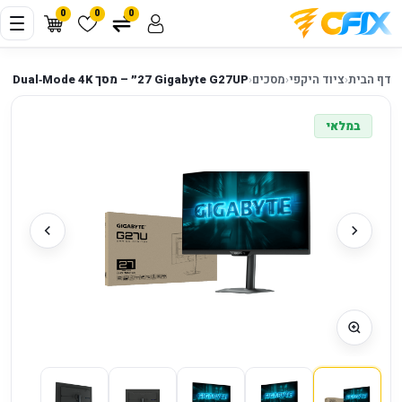
0
0
0
דף הבית
‹
ציוד היקפי
‹
מסכים
‹
Gigabyte G27UP ‏27״ – מסך Dual‑Mode 4K ‏160Hz / FHD ‏320Hz
במלאי