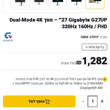
Gigabyte G27UP ‏27״ – מסך Dual‑Mode 4K
מק״ט:
GBM-2731P
בדיקת מלאי
1,282
₪
כולל מע״מ
מסך SS IPS עם מצב כפול לבחירה בין 4K חד לבין FHD מהיר במיוחד.
3840×2160 עד 160Hz או Full HD עד 320Hz, זמן תגובה 1ms MPRT ו-
DisplayHDR 400.
-
+
הוסף לסל