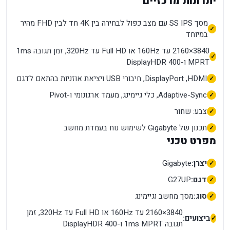
יתרונות מרכזיים
מסך SS IPS עם מצב כפול לבחירה בין 4K חד לבין FHD מהיר
במיוחד
3840×2160 עד 160Hz או Full HD עד 320Hz, זמן תגובה 1ms
MPRT ו-DisplayHDR 400
HDMI, ‏DisplayPort, חיבורי USB ויציאת אוזניות בהתאם לדגם
Adaptive-Sync, כלי גיימינג, מעמד ארגונומי ו-Pivot
צבע: שחור
תכנון של Gigabyte לשימוש נוח בעמדת מחשב
מפרט טכני
יצרן:
Gigabyte
דגם:
G27UP
סוג:
מסך מחשב וגיימינג
3840×2160 עד 160Hz או Full HD עד 320Hz, זמן
ביצועים:
תגובה 1ms MPRT ו-DisplayHDR 400