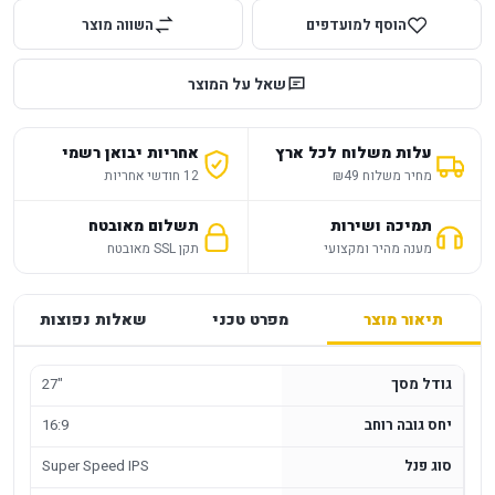
הוסף למועדפים
השווה מוצר
שאל על המוצר
עלות משלוח לכל ארץ
אחריות יבואן רשמי
מחיר משלוח ₪49
12 חודשי אחריות
תמיכה ושירות
תשלום מאובטח
מענה מהיר ומקצועי
תקן SSL מאובטח
תיאור מוצר
מפרט טכני
שאלות נפוצות
גודל מסך
27"
יחס גובה רוחב
16:9
סוג פנל
Super Speed IPS