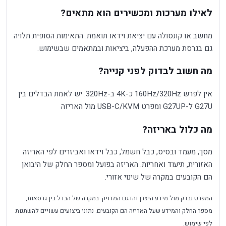
לאילו מערכות ומכשירים הוא מתאים?
מחשב או קונסולה עם יציאת וידאו תואמת. התאימות הסופית תלויה
גם בגרסת מערכת ההפעלה, ביציאות ובמתאמים שבשימוש.
מה חשוב לבדוק לפני קנייה?
אין לפרש 160Hz/320Hz כ-4K ב-320Hz. יש לאמת הבדלים בין
G27U ל-G27UP ומפרט USB-C/KVM מול האריזה
מה כלול באריזה?
מסך, מעמד ובסיס, כבל חשמל, כבל וידאו ואביזרים לפי האריזה
האזורית, תיעוד ואחריות. האריזה בפועל ומספר החלק של היבואן
הם הקובעים במקרה של שינוי אזורי.
המפרט נבדק מול מידע היצרן והדגם המדויק. במקרה של הבדל בין גרסאות,
מספר החלק והמידע שעל האריזה הם הקובעים. נתוני ביצועים עשויים להשתנות
לפי שימוש.