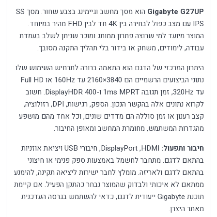
Gigabyte G27UP
הוא מסך מחשב וגיימינג בצבע שחור. מסך SS
IPS עם מצב כפול לבחירה בין 4K חד לבין FHD מהיר במיוחד.
המוצר מיועד למי שרוצה פתרון ממותג ומוכר שניתן לשלב בעמדת
עבודה, לימודים, משחק או בידור בלי תהליך התקנה מסובך.
היתרון המרכזי של הדגם הוא התאמה ברורה לתרחיש השימוש שלו.
נתוני הביצועים הרשמיים הם 3840×2160 עד 160Hz או Full HD
עד 320Hz, זמן תגובה 1ms MPRT ו-DisplayHDR 400. חשוב
לקרוא נתונים אלה בהקשר הנכון: הספק, רגישות, DPI, רזולוציה,
קצב רענון או זמן סוללה הם מדדים שונים, וכל אחד מהם מושפע
מהגדרות המשתמש, מחומרת המחשב ומאופן החיבור.
חיבור ותפעול:
HDMI, ‏DisplayPort, חיבורי USB ויציאת אוזניות
בהתאם לדגם. מתחבר לחשמל באמצעות ספק פנימי או חיצוני
בהתאם לדגם ולאריזה. מומלץ לחבר ישירות ליציאה תקינה, להימנע
ממתאם לא איכותי ולבדוק שהמוצר נבחר כהתקן הפעיל. אם קיימת
תוכנת Gigabyte ייעודית לדגם, כדאי להשתמש בגרסה העדכנית
מאתר היצרן.