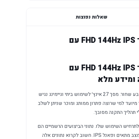
שאלות נפוצות
Dell SE2726H ‏27״ – מסך IPS ‏FHD 144Hz עם
Dell SE2726H ‏27״ – מסך IPS ‏FHD 144Hz עם
הוא מסך מחשב וגיימינג בצבע שחור. מסך 27 אינץ׳ לשימוש ביתי וגיימינג נגיש
14 ושתי כניסות HDMI. המוצר מיועד למי שרוצה פתרון ממותג ומוכר שניתן לשלב
 תהליך התקנה מסובך.
לתרחיש השימוש שלו. נתוני הביצועים הרשמיים הם
1920×1080 עד 144Hz, זמן תגובה 1ms במצב מתאים ופאנל IPS. חשוב לקרוא נתונים אלה