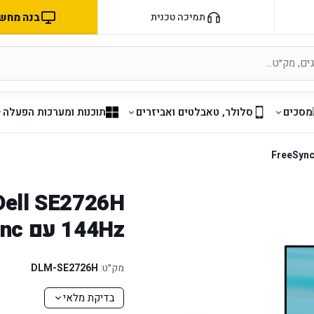
בנה מחשב 
תמיכה טכנית
מסכים
סלולר, טאבלטים ואביזרים
תוכנות ומערכות הפעלה
144Hz עם FreeSync
מק״ט:
DLM-SE2726H
בדיקת מלאי