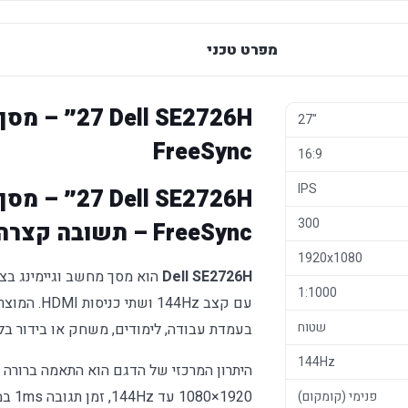
מפרט טכני
27"
FreeSync
16:9
IPS
300
FreeSync – תשובה קצרה ומידע מלא
1920x1080
Dell SE2726H
1:1000
עם קצב 4Hz
שטוח
בעמדת עבודה, לימודים, משחק או בידור בלי
144Hz
היתרון המרכזי של הדגם הוא התאמה ברורה 
פנימי (קומקום)