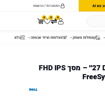
עם AI
התחברות / הרשמה
0
0
0
קונסולות משחק
מצלמות וציוד אבטחה
בלוג
Dell SE2726H ‏27״ – מסך IPS ‏FHD