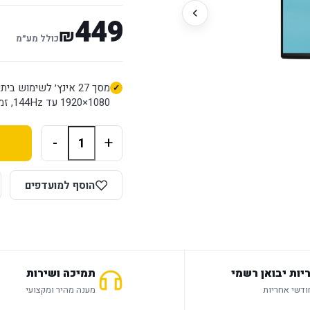
449
₪
כולל מע״מ
1920×1080 עד 144Hz, זמן תגובה 1ms במצב מתאים ופאנל IPS.
-
+
הוסף למועדפים
יות יבואן רשמי
תמיכה ושירות
מענה מהיר ומקצועי