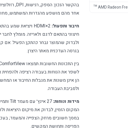
בהקשר הנכון: 
™ AMD Radeon Fr
אחד מהם מושפע מהגדרות המשתמש, מחומר
חיבור ותפעול:
2×HDMI ויציאת שמע
חיצוני בהתאם לדגם ולאריזה. מומלץ לחבר י
בגרסה העדכנית מאתר היצרן.
לשפר את הנוחות בעבודה רציפה ולהפחית א
הן אינן משנות את מגבלות החיבור או המחשב
ולסביבת העבודה.
מידות ונוחות:
המקום הזמין, לבדוק את מיקום היציאות ולו
במסך חשובים מרחק הצפייה והמעמד; בעכבר
הפריסה ותחושת המקשים.