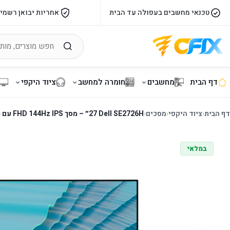
טכנאי מחשבים בעפולה עד הבית
אחריות יבואן רשמי
דף הבית
מחשבים
חומרה למחשב
ציוד היקפי
דף הבית
‹
ציוד היקפי
‹
מסכים
‹
Dell SE2726H ‏27״ – מסך IPS ‏FHD 144Hz עם FreeSync
במלאי