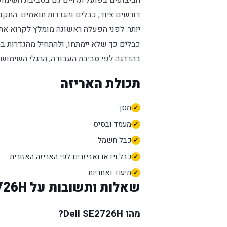
הביצועים בפועל תלויים גם בסביבת השימוש. 
דורשים ציוד, כבלים והגדרות תואמים. התקנ
יותר. לפני הפעלה ראשונה מומלץ לקרוא את 
כבלים כך שלא יימתחו, ולהתחיל מהגדרות ב
בהדרגה לפי סביבת העבודה, הרגלי השימוש ו
תכולת האריזה
מסך
מעמד ובסיס
כבל חשמל
כבל וידאו ואביזרים לפי האריזה האזורית
תיעוד ואחריות
שאלות ותשובות על Dell SE2726H
מהו Dell SE2726H?