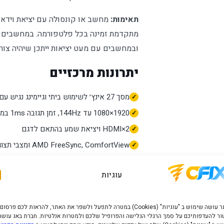
תאימות:
מחשב או קונסולה עם יציאת וידאו
מתקדמת זמינה בכל פלטפורמה. במחשבים אר
ובמחשבים עם מעט יציאות ייתכן שיהיה צור
יתרונות מרכזיים
מסך 27 אינץ׳ לשימוש ביתי וגיימינג נגיש עם קצב 144Hz ושתי כניסות HDMI
1920×1080 עד 144Hz, זמן תגובה 1ms במצב מתאים ופאנל IPS
2×HDMI ויציאת שמע בהתאם לדגם
AMD FreeSync, ComfortView ומצבי תצוגה
צבע: שחור
עוגיות
תכנון של Dell לשימוש נוח בעמדת מחשב
מפרט טכני
האתר עושה שימוש ב "עוגיות" (Cookies) במטרה לתפעל ולשפר את האתר, להראות לכם פרסום
יצרן:
Dell
ר להעדפותיכם על סמך הרגלי הגלישה והפרופיל שלכם ולמטרות אנלטיות. חברת באג עושה