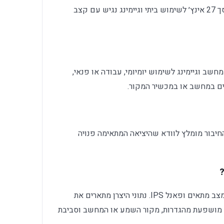
Dell SE2726H הוא מסך מחשב וגיימינג. מסך 27 אינץ׳ לשימוש ביתי וגיימינג נגיש עם קצב
וגיימינג לשימוש יומיומי, עבודה או פנאי,
ים במחשב או במכשיר המקור.
י החיבור מומלץ לוודא שהיציאה המתאימה פנויה
1920×1080 עד 144Hz, זמן תגובה 1ms במצב מתאים ופאנל IPS. נתוני היצרן מתארים את
ל מושפעת מהגדרות, מקור השמע או המחשב וסביבת