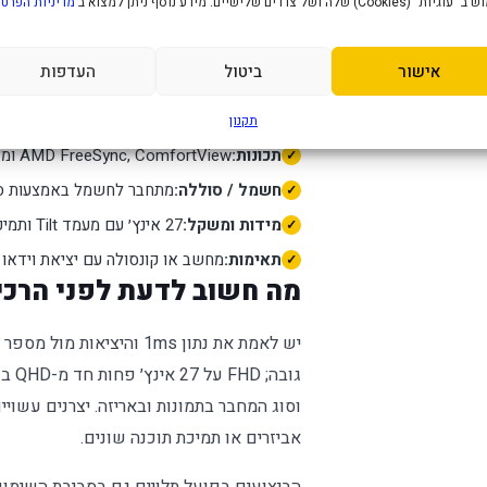
" (Cookies) שלה ושל צדדים שלישיים. מידע נוסף ניתן למצוא ב
מדיניות הפרטי
דגם:
SE2726H
סוג:
מסך מחשב וגיימינג
אישור
ביטול
העדפות
ביצועים:
1920×1080 עד 144Hz, זמן תגובה 1ms במצב מתאים ופאנל IPS
חיבורים:
2×HDMI ויציאת שמע בהתאם לדגם
תקנון
תכונות:
AMD FreeSync, ComfortView ומצבי תצוגה
חשמל / סוללה:
מתחבר לחשמל באמצעות ספק
מידות ומשקל:
27 אינץ׳ עם מעמד Tilt ותמיכת VESA לפי הדגם
תאימות:
מחשב או קונסולה עם יציאת וידאו
מה חשוב לדעת לפני הרכ
גובה
וסוג המחבר בתמונות ובאריזה. יצרנים עשוי
אביזרים או תמיכת תוכנה שונים.