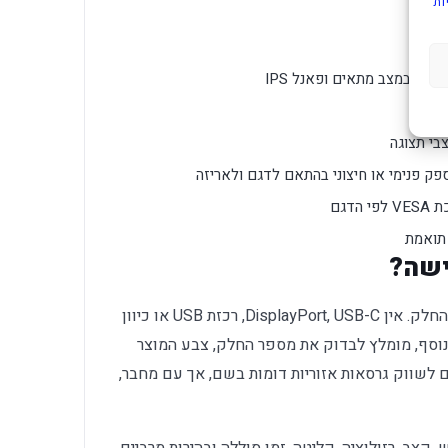
ות
 פנימי או חיצוני בהתאם לדגם ולאריזה
 תואמת
ישה?
יש לאמת את נתון 1ms והיציאות מול מספר החלק. אין DisplayPort, USB-C, רכזת USB או כיוון
; FHD על 27 אינץ׳ פחות חד מ-QHD בנוסף, מומלץ לבדוק את מספר החלק, צבע המוצר
ים לשווק גרסאות אזוריות דומות בשם, אך עם מחבר,