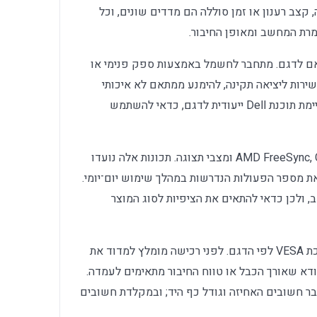
הספק, רגישות, DPI, רזולוציה, קצב רענון או זמן סוללה הם מדדים שונים, וכל
ת המחשב ומאופן החיבור.
 בהתאם לדגם. מתחבר לחשמל באמצעות ספק פנימי או
שירות ליציאה תקינה, להימנע ממתאם לא איכותי
ולבדוק שהמוצר נבחר כהתקן הפעיל. אם קיימת תוכנת Dell ייעודית לדגם, כדאי להשתמש
בין התכונות החשובות תמצאו AMD FreeSync, ComfortView ומצבי תצוגה. תכונות אלה נועדו
ת מספר הפעולות הנדרשות במהלך שימוש יום־יומי.
, ולכן כדאי להתאים את הציפיות לסוג המוצר
27 אינץ׳ עם מעמד Tilt ותמיכת VESA לפי הדגם. לפני רכישה מומלץ למדוד את
ודא שאורך הכבל או טווח החיבור מתאימים לעמדה.
 חשובים האחיזה וגודל כף היד; ובמקלדת חשובים