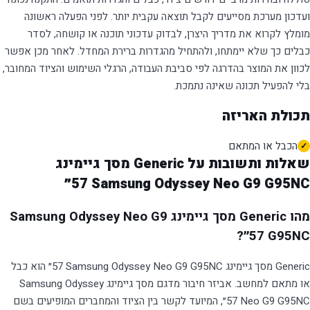
ועדכון מערכת מסייעים לקבל תוצאה עקבית יותר. לפני הפעלה ראשונה
מומלץ לקרוא את מדריך היצרן, לבדוק עדכוני תוכנה או קושחה, לסדר
כבלים כך שלא יימתחו, ולהתחיל מהגדרות ברירת המחדל. לאחר מכן אפשר
לכוון את המוצר בהדרגה לפי סביבת העבודה, הרגלי השימוש והציוד המחובר,
בלי להפעיל תכונה שאינה נתמכת.
תכולת האריזה
הכבל או המתאם
שאלות ותשובות על Generic מסך גיימינג
Samsung Odyssey Neo G9 G95NC ‏57״
מהו Generic מסך גיימינג Samsung Odyssey Neo G9
G95NC ‏57״?
Generic מסך גיימינג Samsung Odyssey Neo G9 G95NC ‏57״ הוא כבל
או מתאם למחשב. אביזר חיבור מדגם מסך גיימינג Samsung Odyssey
Neo G9 G95NC ‏57״, המיועד לקשר בין הציוד והמחברים המופיעים בשם