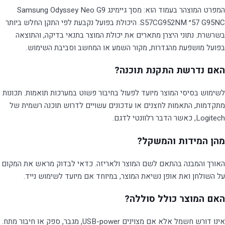
המפרט המוצהר בעמוד הוא: מסך גיימינג Samsung Odyssey Neo G9
G95NC ‏57״ S57CG952NM. היכולת בפועל נקבעת לפי התקן החלש ביותר
בשרשרת. נתוני היצרן מתארים את יכולת המוצר בתנאי בדיקה, והתוצאה
בפועל מושפעת מהגדרות, מקור השמע או המחשב וסביבת השימוש.
האם נדרשת התקנת תוכנה?
לשימוש בסיסי המוצר מיועד לפעול בחיבור פשוט במערכות תואמות. תכונות
מתקדמות, התאמות לחצנים או עדכונים עשויים לדרוש תוכנה רשמית של
Logitech, כאשר הדבר רלוונטי לדגם.
מהן המידות והמשקל?
האורך והמבנה בהתאם לשם המוצר ולאריזה. כדאי לבדוק מראש את המקום
על השולחן ואת אופן נשיאת המוצר, במיוחד אם מיועד לשימוש נייד.
האם המוצר כולל סוללה?
אינו דורש חשמל אלא אם מצוינים USB-power, מגבר, ספק או חיבור מתח.