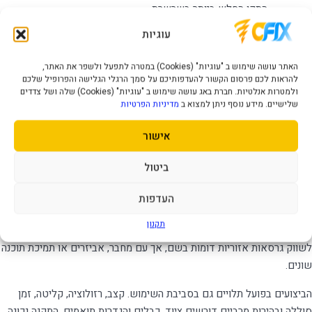
התקן החלש ביותר בשרשרת
המחברים והכיוון הם בהתאם לשם הדגם: מסך גיימינג Samsung
עוגיות
חיבורים:
Odyssey Neo G9 G95NC ‏57״ S57CG952NM
האתר עושה שימוש ב "עוגיות" (Cookies) במטרה לתפעל ולשפר את האתר,
תכונות:
פתרון חיבור ממוקד לעמדת מחשב, תצוגה, אחסון או ציוד היקפי
להראות לכם פרסום הקשור להעדפותיכם על סמך הרגלי הגלישה והפרופיל שלכם
חשמל /
אינו דורש חשמל אלא אם מצוינים USB-power, מגבר,
ולמטרות אנלטיות. חברת באג עושה שימוש ב "עוגיות" (Cookies) שלה ושל צדדים
שלישיים. מידע נוסף ניתן למצוא ב
מדיניות הפרטיות
סוללה:
ספק או חיבור מתח
מידות ומשקל:
האורך והמבנה בהתאם לשם המוצר ולאריזה
אישור
תאימות:
רק ציוד בעל מחברים ותקנים תואמים
מה חשוב לדעת לפני הרכישה?
ביטול
יש לבדוק זכר/נקבה, כיוון אות, תקן, אורך ותאימות לפני הזמנה. מתאם פיזי
העדפות
אינו מבטיח המרת פרוטוקול ללא בקר אקטיבי בנוסף, מומלץ לבדוק את
תקנון
מספר החלק, צבע המוצר וסוג המחבר בתמונות ובאריזה. יצרנים עשויים
לשווק גרסאות אזוריות דומות בשם, אך עם מחבר, אביזרים או תמיכת תוכנה
שונים.
הביצועים בפועל תלויים גם בסביבת השימוש. קצב, רזולוציה, קליטה, זמן
סוללה ובהירות מרביים דורשים ציוד, כבלים והגדרות תואמים. התקנה נכונה