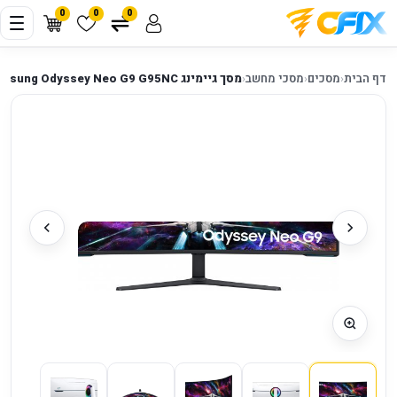
0
0
0
דף הבית
‹
מסכים
‹
מסכי מחשב
‹
מסך גיימינג Samsung Odyssey Neo G9 G95NC ‏57״ S57CG952NM