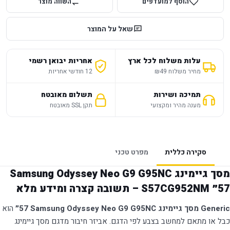
הוסף למועדפים
השווה מוצר
שאל על המוצר
עלות משלוח לכל ארץ
אחריות יבואן רשמי
מחיר משלוח ₪49
12 חודשי אחריות
תמיכה ושירות
תשלום מאובטח
מענה מהיר ומקצועי
תקן SSL מאובטח
סקירה כללית
מפרט טכני
מסך גיימינג Samsung Odyssey Neo G9 G95NC
Generic מסך גיימינג Samsung Odyssey Neo G9 G95NC ‏57״
הוא
כבל או מתאם למחשב בצבע לפי הדגם. אביזר חיבור מדגם מסך גיימינג