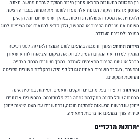
בין התכונות החשובות תמצאו פתרון חיבור ממוקד לעמדת מחשב, תצוגה,
אחסון או ציוד היקפי. תכונות אלה נועדו לשפר את הנוחות בעבודה רציפה
ולהפחית את מספר הפעולות הנדרשות במהלך שימוש יום־יומי. הן אינן
משנות את מגבלות החיבור או המחשב, ולכן כדאי להתאים את הציפיות לסוג
המוצר ולסביבת העבודה.
מידות ונוחות:
האורך והמבנה בהתאם לשם המוצר ולאריזה. לפני רכישה
מומלץ למדוד את המקום הזמין, לבדוק את מיקום היציאות ולוודא שאורך
הכבל או טווח החיבור מתאימים לעמדה. במסך חשובים מרחק הצפייה
והמעמד; בעכבר חשובים האחיזה וגודל כף היד; ובמקלדת חשובים הפריסה
ותחושת המקשים.
תאימות:
רק ציוד בעל מחברים ותקנים תואמים. תאימות בסיסית אינה
מבטיחה שכל תכונה מתקדמת זמינה בכל פלטפורמה. במחשבים ארגוניים
ייתכן שנדרשות הרשאות להתקנת תוכנה, ובמחשבים עם מעט יציאות ייתכן
שיהיה צורך במתאם או ברכזת מתאימה.
יתרונות מרכזיים