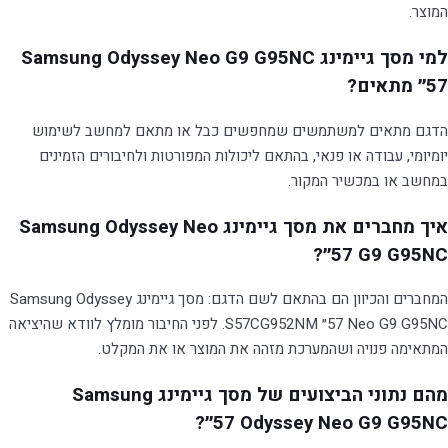
המוצר.
למי מסך גיימינג Samsung Odyssey Neo G9 G95NC
הדגם מתאים למשתמשים שמחפשים כבל או מתאם למחשב לשימוש
יומיומי, עבודה או פנאי, בהתאם ליכולות המפורטות ולחיבורים הזמינים
במחשב או במכשיר המקור.
איך מחברים את מסך גיימינג Samsung Odyssey Neo
G9 G95NC ‏57״?
המחברים והכיוון הם בהתאם לשם הדגם: מסך גיימינג Samsung Odyssey
Neo G9 G95NC ‏57״ S57CG952NM. לפני החיבור מומלץ לוודא שהיציאה
המתאימה פנויה ושהמערכת מזהה את המוצר או את המקלט.
מהם נתוני הביצועים של מסך גיימינג Samsung
Odyssey Neo G9 G95NC ‏57״?