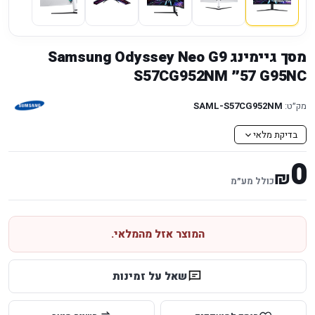
מסך גיימינג Samsung Odyssey Neo G9
G95NC ‏57״ S57CG952NM
מק״ט:
SAML-S57CG952NM
בדיקת מלאי
0
₪
כולל מע״מ
המוצר אזל מהמלאי.
שאל על זמינות