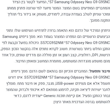
Samsung Odyssey Neo G9 G95NC ‏57״, המיועד לקשר בין הציוד
והמחברים המופיעים בשם המוצר. המוצר מיועד למי שרוצה פתרון ממותג
ומוכר שניתן לשלב בעמדת עבודה, לימודים, משחק או בידור בלי תהליך
התקנה מסובך.
היתרון המרכזי של הדגם הוא התאמה ברורה לתרחיש השימוש שלו. נתוני
הביצועים הרשמיים הם המפרט המוצהר בעמוד הוא: מסך גיימינג Samsung
Odyssey Neo G9 G95NC ‏57״ S57CG952NM. היכולת בפועל נקבעת לפי
התקן החלש ביותר בשרשרת. חשוב לקרוא נתונים אלה בהקשר הנכון: הספק,
רגישות, DPI, רזולוציה, קצב רענון או זמן סוללה הם מדדים שונים, וכל אחד
מהם מושפע מהגדרות המשתמש, מחומרת המחשב ומאופן החיבור.
חיבור ותפעול:
המחברים והכיוון הם בהתאם לשם הדגם: מסך גיימינג
Samsung Odyssey Neo G9 G95NC ‏57״ S57CG952NM. אינו דורש
חשמל אלא אם מצוינים USB-power, מגבר, ספק או חיבור מתח. מומלץ
לחבר ישירות ליציאה תקינה, להימנע ממתאם לא איכותי ולבדוק שהמוצר
נבחר כהתקן הפעיל. אם קיימת תוכנת Generic ייעודית לדגם, כדאי
להשתמש בגרסה העדכנית מאתר היצרן.