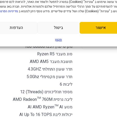
האתר עושה שימוש ב "עוגיות" (Cookies) במטרה לתפעל ולשפר את האתר, להראות לכם פרסום
ר להעדפותיכם על סמך הרגלי הגלישה והפרופיל שלכם ולמטרות אנלטיות. חברת באג עושה
" (Cookies) שלה ושל צדדים שלישיים. מידע נוסף ניתן למצוא ב
מדיניות הפרטי
מפרט טכני
אישור
ביטול
העדפות
מעבד AMD R5 8600G Tray
AM5
תקנון
R5
מק"ט יצרן 100-000001237
סוג מעבד Ryzen R5
תושבת מעבד AMD AM5
תדר שעון התחלתי 4.3GHZ
תדר שעון מקסימלי 5.0Ghz
ליבות 6
מספר תהליכונים (Threads) 12
ליבה גרפית AMD Radeon™ 760M
מנוע AI AMD Ryzen™ AI
יכולות ליבת AI Up To 16 TOPS