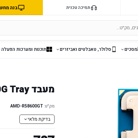
בנה מחשב 
תמיכה טכנית
מסכים
סלולר, טאבלטים ואביזרים
תוכנות ומערכות הפעלה
מעבד AMD R5 8600G Tray
מק״ט:
AMD-R58600GT
בדיקת מלאי