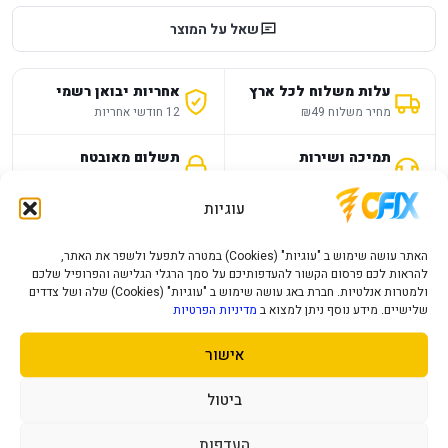
שאל על המוצר
עלות משלוח לכל ארץ
אחריות יבואן רשמי
מחיר משלוח ₪49
12 חודשי אחריות
תמיכה ושירות
תשלום מאובטח
מענה מהיר ומקצועי
תקן SSL מאובטח
עוגיות
תיאור מוצר
מפרט טכני
שאלות נפוצות
האתר עושה שימוש ב "עוגיות" (Cookies) במטרה לתפעל ולשפר את האתר,
להראות לכם פרסום הקשור להעדפותיכם על סמך הרגלי הגלישה והפרופיל שלכם
ולמטרות אנלטיות. חברת באג עושה שימוש ב "עוגיות" (Cookies) שלה ושל צדדים
AM4
AMD
שלישיים. מידע נוסף ניתן למצוא ב
מדיניות הפרטיות
R7
AMD Ryzen
אישור
מעבד AMD Ryzen 7 5700G Tray
ביטול
מק"ט יצרן 100-000000263
העדפות