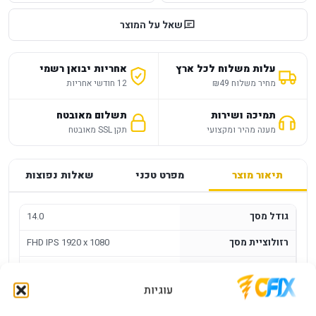
שאל על המוצר
עלות משלוח לכל ארץ
אחריות יבואן רשמי
מחיר משלוח ₪49
12 חודשי אחריות
תמיכה ושירות
תשלום מאובטח
מענה מהיר ומקצועי
תקן SSL מאובטח
תיאור מוצר
מפרט טכני
שאלות נפוצות
גודל מסך
14.0
רזולוציית מסך
FHD IPS 1920 x 1080
סוג מסך
ANTI GLARE מאט
עוגיות
Intel 5 Series
CPUTYPE