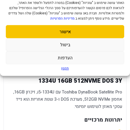
מעבד
Intel Core i5-1334U Processor
האתר עושה שימוש ב "עוגיות" (Cookies) במטרה לתפעל ולשפר את האתר,
להראות לכם פרסום הקשור להעדפותיכם על סמך הרגלי הגלישה והפרופיל שלכם
אחסון ראשי
512GB NVME GEN4
ולמטרות אנלטיות. חברת באג עושה שימוש ב "עוגיות" (Cookies) שלה ושל צדדים
שלישיים. מידע נוסף ניתן למצוא ב
מדיניות הפרטיות
נפח זיכרון
16GB
אישור
חיבורי תצוגה
HDMI +Type-c (DP/DATA/PD)
ביטול
מאיץ גרפי
Intel® Iris® Xe Graphics
כונן אופטי
ללא
העדפות
תקנון
נייד Toshiba DynaBook Sattelite Pro i5-
1334U 16GB 512NVME DOS 3Y
Toshiba DynaBook Satellite Pro עם i5-1334U, זיכרון 16GB,
אחסון 512GB NVMe, מערכת DOS ו-3 שנות אחריות הוא נייד
עסקי מאוזן לשימוש יומיומי.
יתרונות מרכזיים