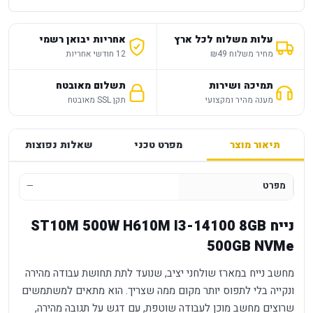
עלות משלוח לכל ארץ
אחריות יבואן רשמי
מחיר משלוח ₪49
12 חודשי אחריות
תמיכה ושירות
תשלום מאובטח
מענה מהיר ומקצועי
תקן SSL מאובטח
תיאור מוצר
מפרט טכני
שאלות נפוצות
מפרט
—
נייח ST10M 500W H610M I3-14100 8GB
500GB NVMe
מחשב נייח במארז שולחני יציב, שנועד לתת תחושת עבודה מהירה
ונקייה בלי לתפוס יותר מקום ממה שצריך. הוא מתאים למשתמשים
שרוצים מחשב מוכן לעבודה שוטפת, עם דגש על תגובה מהירה,