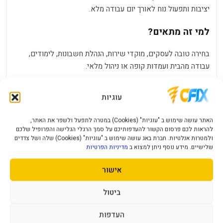
יציבות ותפעול נוח לאורך יום עבודה מלא.
למי זה מתאים?
בחירה טובה לעסקים, מוקדי שירות, הנהלת חשבונות, לימודים,
עבודה מהבית ועמדות קופה או ניהול מלאי.
מה מבליט את המוצר?
עוגיות
מתאים לעמדות עבודה קבועות במשרד, בעסק, בכיתה או בבית.
האתר עושה שימוש ב "עוגיות" (Cookies) במטרה לתפעל ולשפר את האתר,
מעבד I3-14100 מספק בסיס עבודה ברור ליישומי משרד,
להראות לכם פרסום הקשור להעדפותיכם על סמך הרגלי הגלישה והפרופיל שלכם
דפדפן, מערכת ניהול ותוכנות עסקיות.
ולמטרות אנלטיות. חברת באג עושה שימוש ב "עוגיות" (Cookies) שלה ושל צדדים
שלישיים. מידע נוסף ניתן למצוא ב
מדיניות הפרטיות
זיכרון 8GB עוזר לשמור על עבודה חלקה עם כמה חלונות ותוכנות
במקביל.
אישור
אחסון 500GB NVMe מקצר זמני טעינה ומעניק מקום נוח
למסמכים, תוכנות וקבצי עבודה.
ביטול
מארז עם ספק 500W מתאים לעמדת עבודה כללית ולשדרוגים
העדפות
בסיסיים עתידיים.