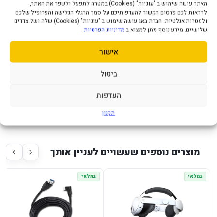
האתר עושה שימוש ב "עוגיות" (Cookies) במטרה לתפעל ולשפר את האתר,
עוזר להגן על הציוד או לשפר את התחושה בזמן שימוש ממושך.
להראות לכם פרסום הקשור להעדפותיכם על סמך הרגלי הגלישה והפרופיל שלכם
ולמטרות אנלטיות. חברת באג עושה שימוש ב "עוגיות" (Cookies) שלה ושל צדדים
מתאים כהשלמה לערכת VR או לקונסולה קיימת.
שלישיים. מידע נוסף ניתן למצוא ב
מדיניות הפרטיות
שימושי בבית, בנסיעות או בשימוש משותף בין כמה משתמשים.
אישור
נבחר לפי דגם המכשיר שמופיע בשם המוצר.
ביטול
למי זה מתאים?
העדפות
מתאים לבעלי Meta Quest שרוצים אביזר נוחות או הגנה נוסף.
תקנון
מוצרים נוספים שעשויים לעניין אותך
במלאי
במלאי