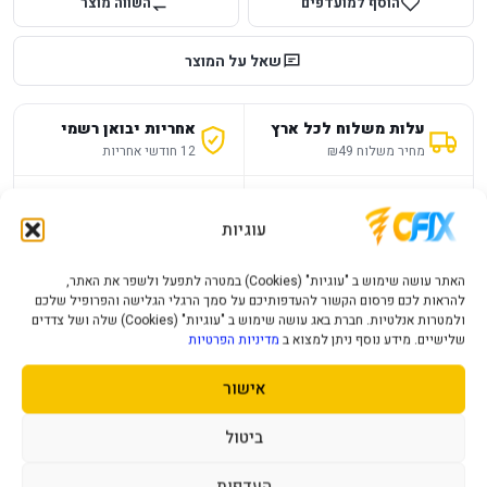
הוסף למועדפים
השווה מוצר
שאל על המוצר
עלות משלוח לכל ארץ
אחריות יבואן רשמי
מחיר משלוח ₪49
12 חודשי אחריות
תמיכה ושירות
תשלום מאובטח
מענה מהיר ומקצועי
תקן SSL מאובטח
עוגיות
האתר עושה שימוש ב "עוגיות" (Cookies) במטרה לתפעל ולשפר את האתר,
תיאור מוצר
מפרט טכני
שאלות נפוצות
להראות לכם פרסום הקשור להעדפותיכם על סמך הרגלי הגלישה והפרופיל שלכם
ולמטרות אנלטיות. חברת באג עושה שימוש ב "עוגיות" (Cookies) שלה ושל צדדים
שלישיים. מידע נוסף ניתן למצוא ב
מדיניות הפרטיות
וואט
650W-750W
אישור
צבע
שחור
ביטול
ספק כוח Antec Atom G750 120MM Silent
העדפות