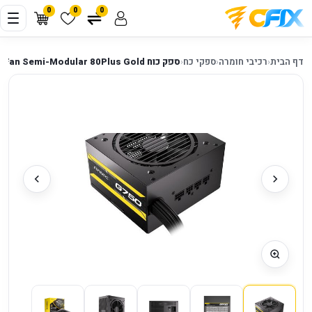
0
0
0
דף הבית
‹
רכיבי חומרה
‹
ספקי כח
‹
ספק כוח Antec Atom G750 120MM Silent Fan Semi-Modular 80Plus Gold