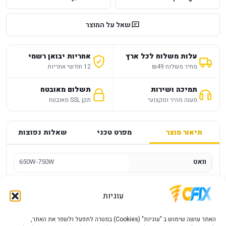
שאל על המוצר
עלות משלוח לכל ארץ
אחריות יבואן רשמי
מחיר משלוח ₪49
12 חודשי אחריות
תמיכה ושירות
תשלום מאובטח
מענה מהיר ומקצועי
תקן SSL מאובטח
תיאור מוצר
מפרט טכני
שאלות נפוצות
וואט
650W-750W
ספק כוח Antec Atom V750 Active Pfc
עוגיות
מק"ט יצרן 0-761345-20435-4
האתר עושה שימוש ב "עוגיות" (Cookies) במטרה לתפעל ולשפר את האתר,
WATT 750W