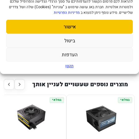
להראות לכם פרסום הקשור להעדפותיכם על סמך הרגלי הגלישה והפרופיל שלכם
חיבור לכרטיס מסך 2X8 PIN
ולמטרות אנלטיות. חברת באג עושה שימוש ב "עוגיות" (Cookies) שלה ושל צדדים
שלישיים. מידע נוסף ניתן למצוא ב
מדיניות הפרטיות
גודל מאוורר בס"מ 12
SILENT SILENT FAN
אישור
חיבורי MOLEX 2
חיבורי SATA 5
ביטול
CPU 12V EPS2X 4+4 PIN
תקופת אחריות שנתיים
העדפות
תקנון
מוצרים נוספים שעשויים לעניין אותך
במלאי
במלאי