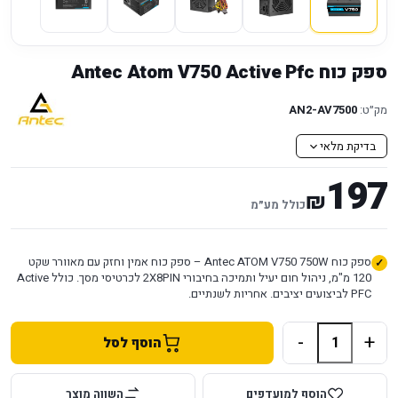
ספק כוח Antec Atom V750 Active Pfc
מק״ט:
AN2-AV7500
בדיקת מלאי
197
₪
כולל מע״מ
ספק כוח Antec ATOM V750 750W – ספק כוח אמין וחזק עם מאוורר שקט
120 מ"מ, ניהול חום יעיל ותמיכה בחיבורי 2X8PIN לכרטיסי מסך. כולל Active
PFC לביצועים יציבים. אחריות לשנתיים.
-
+
הוסף לסל
הוסף למועדפים
השווה מוצר