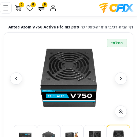
0
0
0
דף הבית
‹
רכיבי חומרה
‹
ספקי כח
‹
ספק כוח Antec Atom V750 Active Pfc
במלאי