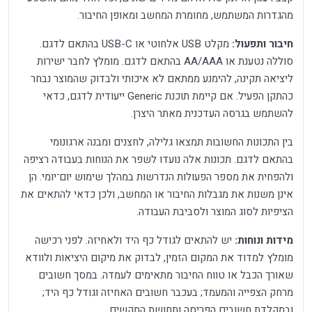
מהגדרות המשתמש, מחומרת המחשב ומאופן החיבור.
חיבור ותפעול:
מקלט USB אלחוטי או USB-C בהתאם לדגם.
סוללה נטענת או AA/AAA בהתאם לדגם. מומלץ לחבר ישירות
ליציאה תקינה, להימנע ממתאם לא איכותי ולבדוק שהמוצר נבחר
כהתקן הפעיל. אם קיימת תוכנת Generic ייעודית לדגם, כדאי
להשתמש בגרסה העדכנית מאתר היצרן.
בין התכונות החשובות תמצאו גלילה, לחצנים ומבנה ארגונומי
בהתאם לדגם. תכונות אלה נועדו לשפר את הנוחות בעבודה רציפה
ולהפחית את מספר הפעולות הנדרשות במהלך שימוש יום־יומי. הן
אינן משנות את מגבלות החיבור או המחשב, ולכן כדאי להתאים את
הציפיות לסוג המוצר ולסביבת העבודה.
מידות ונוחות:
יש להתאים לגודל כף היד ולאחיזה. לפני רכישה
מומלץ למדוד את המקום הזמין, לבדוק את מיקום היציאות ולוודא
שאורך הכבל או טווח החיבור מתאימים לעמדה. במסך חשובים
מרחק הצפייה והמעמד; בעכבר חשובים האחיזה וגודל כף היד;
ובמקלדת חשובים הפריסה ותחושת המקשים.