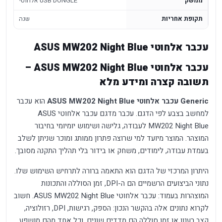
ממשק
אלחוטי USB DONGLE
תקופת אחריות
שנה
עכבר אלחוטי ASUS MW202 Night Blue
עכבר אלחוטי ASUS MW202 Night Blue –
תשובה קצרה ומידע מלא
Generic עכבר אלחוטי ASUS MW202 Night Blue
הוא עכבר
למחשב בצבע לפי הדגם. עכבר מדגם עכבר אלחוטי ASUS
MW202 Night Blue לעבודה, גלישה ושימוש יומיומי בחיבור
המוצהר. המוצר מיועד למי שרוצה פתרון ממותג ומוכר שניתן לשלב
בעמדת עבודה, לימודים, משחק או בידור בלי תהליך התקנה מסובך.
היתרון המרכזי של הדגם הוא התאמה ברורה לתרחיש השימוש שלו.
נתוני הביצועים הרשמיים הם ה-DPI, זמן הסוללה והתכונות
המוצהרות בעמוד: עכבר אלחוטי ASUS MW202 Night Blue. חשוב
לקרוא נתונים אלה בהקשר הנכון: הספק, רגישות, DPI, רזולוציה,
קצב רענון או זמן סוללה הם מדדים שונים, וכל אחד מהם מושפע