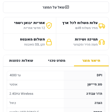
שאל על המוצר
עלות משלוח לכל ארץ
אחריות יבואן רשמי
מחיר משלוח ₪49
12 חודשי אחריות
תמיכה ושירות
תשלום מאובטח
מענה מהיר ומקצועי
תקן SSL מאובטח
תיאור מוצר
מפרט טכני
שאלות נפוצות
DPI
עד 4000
סוג חייישן
אופטי
תדר עבודה
2.4GHz Wireless
הערה
כחול