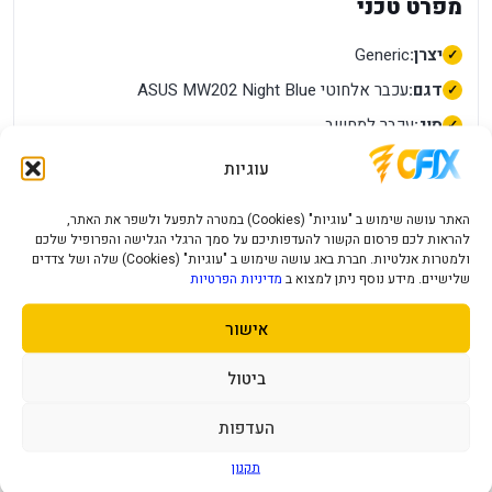
מפרט טכני
יצרן:
Generic
דגם:
עכבר אלחוטי ASUS MW202 Night Blue
סוג:
עכבר למחשב
ה-DPI, זמן הסוללה והתכונות המוצהרות בעמוד: עכבר
עוגיות
ביצועים:
אלחוטי ASUS MW202 Night Blue
חיבורים:
מקלט USB אלחוטי או USB-C בהתאם לדגם
האתר עושה שימוש ב "עוגיות" (Cookies) במטרה לתפעל ולשפר את האתר,
להראות לכם פרסום הקשור להעדפותיכם על סמך הרגלי הגלישה והפרופיל שלכם
תכונות:
גלילה, לחצנים ומבנה ארגונומי בהתאם לדגם
ולמטרות אנלטיות. חברת באג עושה שימוש ב "עוגיות" (Cookies) שלה ושל צדדים
שלישיים. מידע נוסף ניתן למצוא ב
מדיניות הפרטיות
חשמל / סוללה:
סוללה נטענת או AA/AAA בהתאם לדגם
מידות ומשקל:
יש להתאים לגודל כף היד ולאחיזה
אישור
תאימות:
מחשב או טאבלט עם החיבור הנתמך
ביטול
מה חשוב לדעת לפני הרכישה?
העדפות
יש לבדוק התאמה לימין/שמאל, סוג מקלט, סוללה ותמיכת תוכנה.
Bluetooth ו-2.4GHz אינם אותו חיבור בנוסף, מומלץ לבדוק את
תקנון
מספר החלק, צבע המוצר וסוג המחבר בתמונות ובאריזה. יצרנים