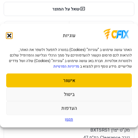
שאל על המוצר
עלות משלוח לכל ארץ
אחריות יבואן רשמי
מחיר משלוח ₪49
12 חודשי אחריות
עוגיות
תמיכה ושירות
תשלום מאובטח
האתר עושה שימוש ב "עוגיות" (Cookies) במטרה לתפעל ולשפר את האתר,
מענה מהיר ומקצועי
תקן SSL מאובטח
להראות לכם פרסום הקשור להעדפותיכם על סמך הרגלי הגלישה והפרופיל שלכם
ולמטרות אנלטיות. חברת באג עושה שימוש ב "עוגיות" (Cookies) שלה ושל צדדים
שלישיים. מידע נוסף ניתן למצוא ב
מדיניות הפרטיות
תיאור מוצר
מפרט טכני
שאלות נפוצות
אישור
סוגי קירור
קירור אוויר
ביטול
העדפות
קירור למעבד Intel Laminar RM1 Cooler
תקנון
תאימות למעבדי INTELLGA1700/1851
מק"ט יצרן BXTSRS1
גובה Clearance במ"מ 47