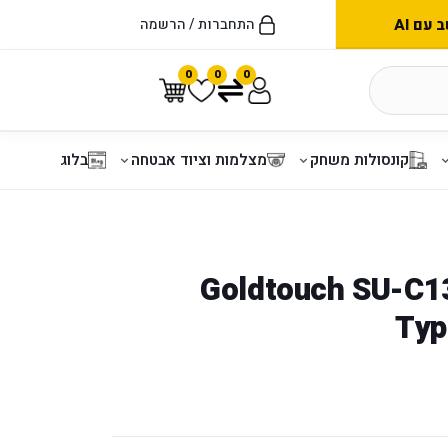
עם AI
התחברות / הרשמה
0
0
0
קונסולות משחק
מצלמות וציוד אבטחה
בלוג
נת עגינה Goldtouch SU-C13
Typ