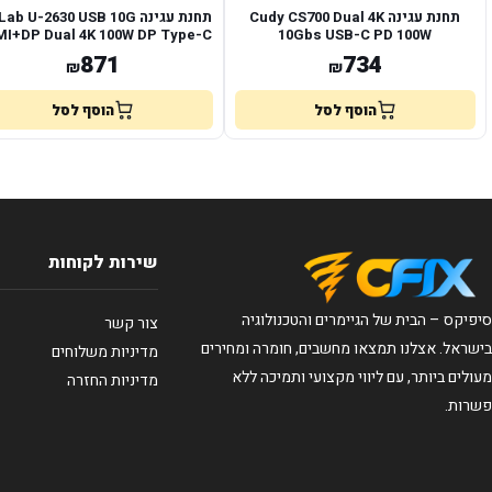
תחנת עגינה Cudy CS700 Dual 4K
תחנת עגינה b U-2630 USB 10G
I+DP Dual 4K 100W DP Type-C
10Gbs USB-C PD 100W
871
734
₪
₪
הוסף לסל
הוסף לסל
שירות לקוחות
סיפיקס – הבית של הגיימרים והטכנולוגיה
צור קשר
בישראל. אצלנו תמצאו מחשבים, חומרה ומחירים
מדיניות משלוחים
מעולים ביותר, עם ליווי מקצועי ותמיכה ללא
מדיניות החזרה
פשרות.