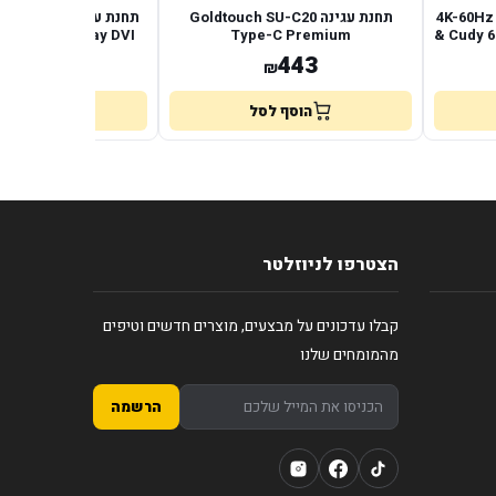
תחנת עגינה 4K-60Hz HDMI 100W PD
תחנת עגינה Goldtouch SU-C20
G DUAL Display DVI
Type-C Premium
& Cudy 6
HDMI
435
443
₪
₪
הוסף לסל
הוסף לס
הצטרפו לניוזלטר
קבלו עדכונים על מבצעים, מוצרים חדשים וטיפים
מהמומחים שלנו
הרשמה