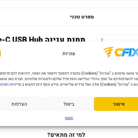
מפרט טכני
תחנת עגינה Goldtouch SU-C13 Type-C USB Hub
2
100/1000
עוגיות
למחשב עם Type-C. הוא שימושי במיוחד למחשבים ניידים דקים שמגיעים עם מעט חיבורים.
שנה
האתר עושה שימוש ב "עוגיות" (Cookies) במטרה לתפעל ולשפר את האתר, להראות לכם פרסום
יתרונות מרכזיים
ר להעדפותיכם על סמך הרגלי הגלישה והפרופיל שלכם ולמטרות אנלטיות. חברת באג עושה
" (Cookies) שלה ושל צדדים שלישיים. מידע נוסף ניתן למצוא ב
מדיניות הפרטי
USB-C
- חיבור נוח למחשבים מודרניים.
USB Hub
- מאפשר חיבור עכבר, מקלדת, דיסק
אישור
ביטול
העדפות
קומפקטי
- מתאים לנשיאה בתיק.
תקנון
פתרון פשוט
- מוסיף חיבורים בלי תחנת עגינה
למי זה מתאים?