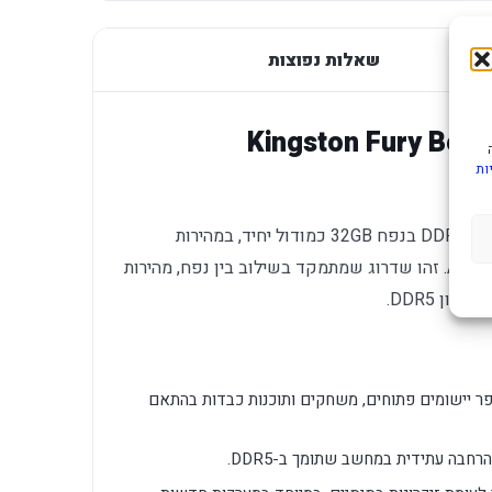
שאלות נפוצות
Kingston Fury Bea
ות
Kingston Fury Beast הוא זיכרון לנייחים בתקן DDR5 בנפח 32GB כמודול יחיד, במהירות
6000MHz בתזמון CL30 עם פרופיל AMD EXPO. זהו שדרוג שמתמקד בשילוב בין נפח, מהירות
ון DDR5.
ר יישומים פתוחים, משחקים ותוכנות כבדות בהתאם
רחבה עתידית במחשב שתומך ב-DDR5.