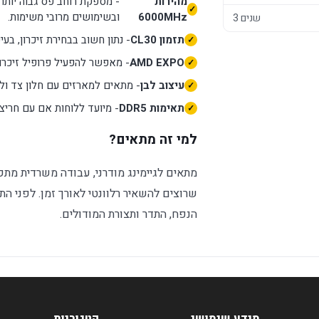
מהירות
- מספקת רוחב פס גבוה יותר 
6000MHz
ובשימושים מרובי משימות.
3 שנים
תזמון CL30
- נתון חשוב בבחירת זיכרון, בע
AMD EXPO
- מאפשר להפעיל פרופיל זיכרון מתאים דרך OS/UEFI
עיצוב לבן
- מתאים למארזים עם חלון צד ול
תאימות DDR5
- מיועד ללוחות אם עם חריצי DDR5 בלבד, ולכן חשוב לוודא תמיכה לפני רכי
למי זה מתאים?
שרוצים להשאיר רלוונטי לאורך זמן. לפני 
הנפח, התדר ותצורת המודולים.
מידע שימושי
קטגוריות