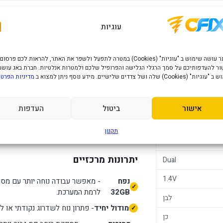
מפרט טכני
עוגיות
האתר עושה שימוש ב "עוגיות" (Cookies) במטרה לתפעל ולשפר את האתר, להראות לכם פרסום
st White Expo 32GB 2X16
DDR5 UDIMM
ר להעדפותיכם על סמך הרגלי הגלישה והפרופיל שלכם ולמטרות אנלטיות. חברת באג עושה
" (Cookies) שלה ושל צדדים שלישיים. מידע נוסף ניתן למצוא ב
מדיניות הפרטי
6000MHZ DDR5 CL30
32GB - 2x16
6000Mhz
אישור
ביטול
העדפות
30
תקנון
ותאימות למערכות נייחות עדכניות שתומכות בזיכר
intel XMP+AMD E
יתרונות מרכזיים
Dual
1.4V
נפח
- מאפשר עבודה נוחה יותר עם מספ
32GB
לרמת המערכת.
לבן
מודול יחיד
- פתרון נוח לשדרוג נקודתי או לה
כן