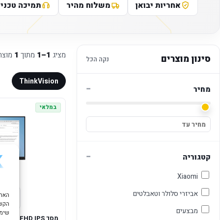
אחריות יבואן
משלוח מהיר
תמיכה טכני
מציג
1–1
מתוך
1
מוצר
סינון מוצרים
נקה הכל
ThinkVision
−
מחיר
במלאי
−
קטגוריה
Xiaomi
אביזרי סלולר וטאבלטים
הקשו
מבצעים
שימוש ב "עוגיות
מסך 0Hz FHD IPS