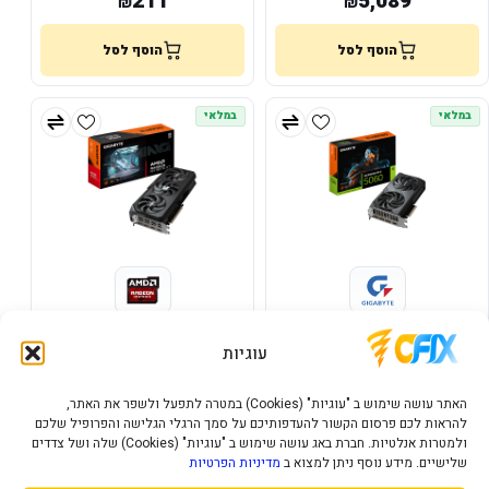
211
5,089
₪
₪
הוסף לסל
הוסף לסל
במלאי
במלאי
כרטיס מסך Gigabyte GeForce
כרטיס מסך Gigabyte RX9070 XT
Gaming OC 16GB
RTX 5060 WindForce 2 OC 8GB
עוגיות
3,303
1,849
₪
₪
האתר עושה שימוש ב "עוגיות" (Cookies) במטרה לתפעל ולשפר את האתר,
להראות לכם פרסום הקשור להעדפותיכם על סמך הרגלי הגלישה והפרופיל שלכם
הוסף לסל
הוסף לסל
ולמטרות אנלטיות. חברת באג עושה שימוש ב "עוגיות" (Cookies) שלה ושל צדדים
שלישיים. מידע נוסף ניתן למצוא ב
מדיניות הפרטיות